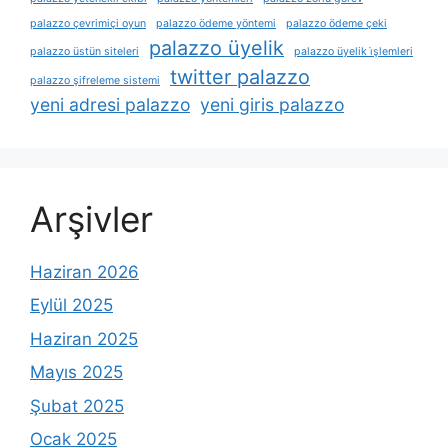
palazzo çevrimiçi oyun
palazzo ödeme yöntemi
palazzo ödeme çeki
palazzo üyelik
palazzo üstün siteleri
palazzo üyelik i̇şlemleri
twitter palazzo
palazzo şifreleme sistemi
yeni adresi palazzo
yeni giris palazzo
Arşivler
Haziran 2026
Eylül 2025
Haziran 2025
Mayıs 2025
Şubat 2025
Ocak 2025