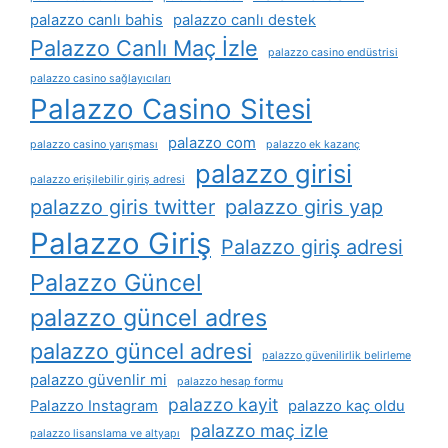
palazzo canlı bahis
palazzo canlı destek
Palazzo Canlı Maç İzle
palazzo casino endüstrisi
palazzo casino sağlayıcıları
Palazzo Casino Sitesi
palazzo com
palazzo casino yarışması
palazzo ek kazanç
palazzo girisi
palazzo erişilebilir giriş adresi
palazzo giris twitter
palazzo giris yap
Palazzo Giriş
Palazzo giriş adresi
Palazzo Güncel
palazzo güncel adres
palazzo güncel adresi
palazzo güvenilirlik belirleme
palazzo güvenlir mi
palazzo hesap formu
palazzo kayit
Palazzo Instagram
palazzo kaç oldu
palazzo maç izle
palazzo lisanslama ve altyapı