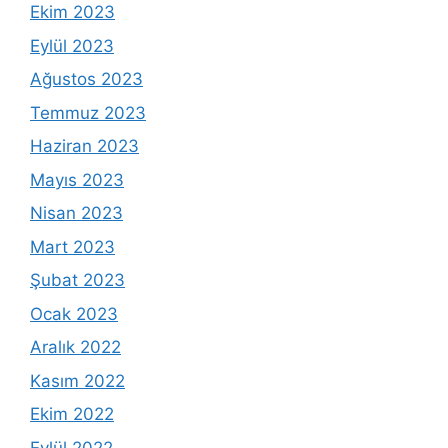
Ekim 2023
Eylül 2023
Ağustos 2023
Temmuz 2023
Haziran 2023
Mayıs 2023
Nisan 2023
Mart 2023
Şubat 2023
Ocak 2023
Aralık 2022
Kasım 2022
Ekim 2022
Eylül 2022