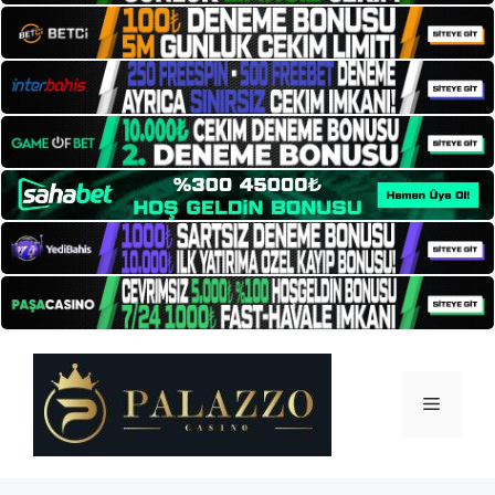
İçeriğe
atla
Menü