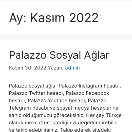
Ay:
Kasım 2022
Palazzo Sosyal Ağlar
Kasım 30, 2022
Yazarı:
admin
Palazzo sosyal ağlar Palazzo Instagram hesabı,
Palazzo Twitter hesabı, Palazzo Facebook
hesabı, Palazzo Youtube hesabı, Palazzo
Telegram hesabı ve sosyal medya hesaplarına
sahip olduğumuzu göreceksiniz. Her şey Türkçe
olarak mevcuttur. İstediğinizi değerlendirebilir
ve takip edebilirsiniz. Takip ederek sitedeki