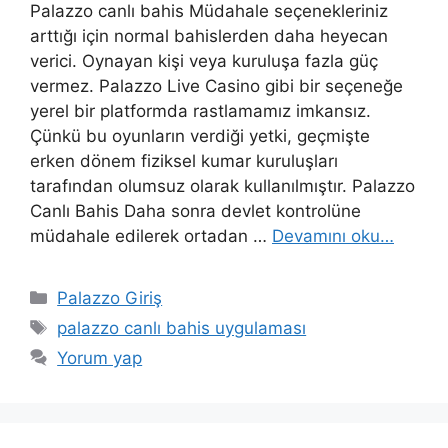
Palazzo canlı bahis Müdahale seçenekleriniz
arttığı için normal bahislerden daha heyecan
verici. Oynayan kişi veya kuruluşa fazla güç
vermez. Palazzo Live Casino gibi bir seçeneğe
yerel bir platformda rastlamamız imkansız.
Çünkü bu oyunların verdiği yetki, geçmişte
erken dönem fiziksel kumar kuruluşları
tarafından olumsuz olarak kullanılmıştır. Palazzo
Canlı Bahis Daha sonra devlet kontrolüne
müdahale edilerek ortadan …
Devamını oku…
Kategoriler
Palazzo Giriş
Etiketler
palazzo canlı bahis uygulaması
Yorum yap