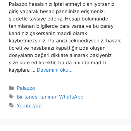
Palazzo hesabınızı iptal etmeyi planlıyorsanız,
giriş yaparak hesap panelinize erişmenizi
şiddetle tavsiye ederiz. Hesap bölümünde
tanımlanan bilgilerde para varsa ve bu parayı
kendiniz çekerseniz maddi olarak
kaybetmezsiniz. Paranızı çekmediyseniz, havale
ücreti ve hesabınızı kapattığınızda oluşan
dosyaların değeri dikkate alınarak bakiyeniz
size iade edilecektir, bu da anında maddi
kayıplara …
Devamını oku…
Kategoriler
Palazzo
Etiketler
Bir tanesi tanınan WhatsApp
Yorum yap