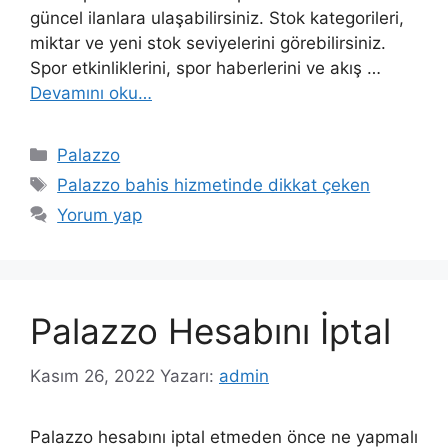
güncel ilanlara ulaşabilirsiniz. Stok kategorileri,
miktar ve yeni stok seviyelerini görebilirsiniz.
Spor etkinliklerini, spor haberlerini ve akış …
Devamını oku…
Kategoriler
Palazzo
Etiketler
Palazzo bahis hizmetinde dikkat çeken
Yorum yap
Palazzo Hesabını İptal
Kasım 26, 2022
Yazarı:
admin
Palazzo hesabını iptal etmeden önce ne yapmalı