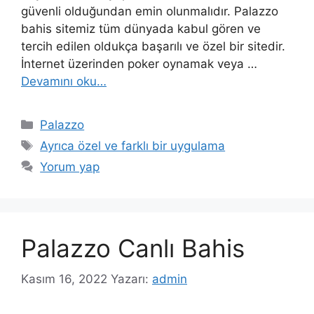
güvenli olduğundan emin olunmalıdır. Palazzo
bahis sitemiz tüm dünyada kabul gören ve
tercih edilen oldukça başarılı ve özel bir sitedir.
İnternet üzerinden poker oynamak veya …
Devamını oku…
Kategoriler
Palazzo
Etiketler
Ayrıca özel ve farklı bir uygulama
Yorum yap
Palazzo Canlı Bahis
Kasım 16, 2022
Yazarı:
admin