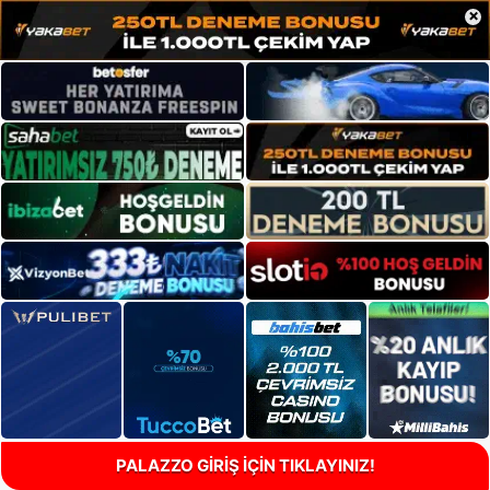
×
PALAZZO GİRİŞ İÇİN TIKLAYINIZ!