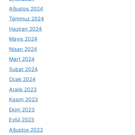
Ağustos 2024
Temmuz 2024
Haziran 2024
Mayıs 2024
Nisan 2024
Mart 2024
Şubat 2024
Ocak 2024
Aralık 2023
Kasım 2023
Ekim 2023
Eylül 2023
Ağustos 2023