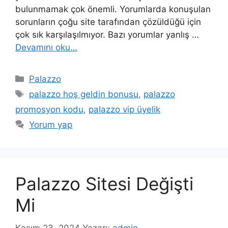
bulunmamak çok önemli. Yorumlarda konuşulan
sorunların çoğu site tarafından çözüldüğü için
çok sık karşılaşılmıyor. Bazı yorumlar yanlış …
Devamını oku…
Kategoriler
Palazzo
Etiketler
palazzo hoş geldin bonusu
,
palazzo
promosyon kodu
,
palazzo vip üyelik
Yorum yap
Palazzo Sitesi Değişti
Mi
Kasım 23, 2024
Yazarı:
admin