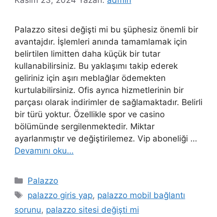
Palazzo sitesi değişti mi bu şüphesiz önemli bir
avantajdır. İşlemleri anında tamamlamak için
belirtilen limitten daha küçük bir tutar
kullanabilirsiniz. Bu yaklaşımı takip ederek
geliriniz için aşırı meblağlar ödemekten
kurtulabilirsiniz. Ofis ayrıca hizmetlerinin bir
parçası olarak indirimler de sağlamaktadır. Belirli
bir türü yoktur. Özellikle spor ve casino
bölümünde sergilenmektedir. Miktar
ayarlanmıştır ve değiştirilemez. Vip aboneliği …
Devamını oku…
Kategoriler
Palazzo
Etiketler
palazzo giris yap
,
palazzo mobil bağlantı
sorunu
,
palazzo sitesi değişti mi