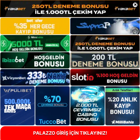
×
PALAZZO GİRİŞ İÇİN TIKLAYINIZ!