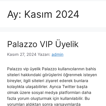
Ay:
Kasım 2024
Palazzo VIP Üyelik
Kasım 27, 2024
Yazarı:
admin
Palazzo vip üyelik Palazzo kullanıcılarının bahis
siteleri hakkındaki görüşlerini öğrenmek isteyen
bireyler, ilgili siteleri ziyaret ederek bunlara
kolaylıkla ulaşabilirler. Ayrıca Twitter başta
olmak üzere sosyal medya platformları daha
fazla yorum oluşturmak için kullanılabilir. Bu
yorumları aldıktan sonra varsayımlarda