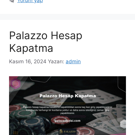
Yorum yap
Palazzo Hesap
Kapatma
Kasım 16, 2024
Yazarı:
admin