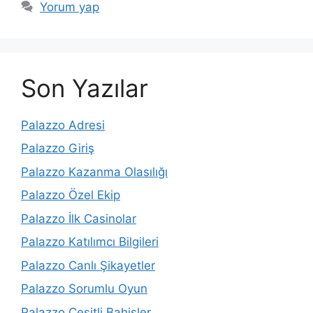
Yorum yap
Son Yazılar
Palazzo Adresi
Palazzo Giriş
Palazzo Kazanma Olasılığı
Palazzo Özel Ekip
Palazzo İlk Casinolar
Palazzo Katılımcı Bilgileri
Palazzo Canlı Şikayetler
Palazzo Sorumlu Oyun
Palazzo Çeşitli Bahisler