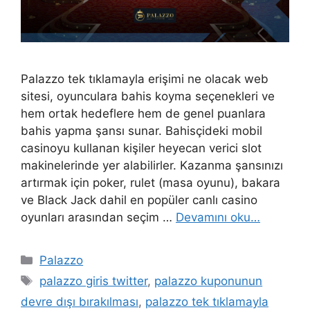
Palazzo tek tıklamayla erişimi ne olacak web
sitesi, oyunculara bahis koyma seçenekleri ve
hem ortak hedeflere hem de genel puanlara
bahis yapma şansı sunar. Bahisçideki mobil
casinoyu kullanan kişiler heyecan verici slot
makinelerinde yer alabilirler. Kazanma şansınızı
artırmak için poker, rulet (masa oyunu), bakara
ve Black Jack dahil en popüler canlı casino
oyunları arasından seçim …
Devamını oku…
Kategoriler
Palazzo
Etiketler
palazzo giris twitter
,
palazzo kuponunun
devre dışı bırakılması
,
palazzo tek tıklamayla