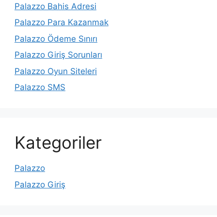
Palazzo Bahis Adresi
Palazzo Para Kazanmak
Palazzo Ödeme Sınırı
Palazzo Giriş Sorunları
Palazzo Oyun Siteleri
Palazzo SMS
Kategoriler
Palazzo
Palazzo Giriş