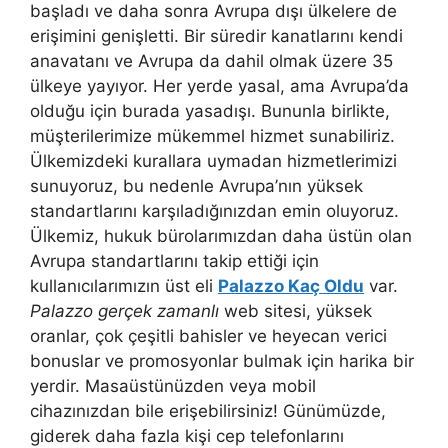
başladı ve daha sonra Avrupa dışı ülkelere de
erişimini genişletti. Bir süredir kanatlarını kendi
anavatanı ve Avrupa da dahil olmak üzere 35
ülkeye yayıyor. Her yerde yasal, ama Avrupa’da
olduğu için burada yasadışı. Bununla birlikte,
müşterilerimize mükemmel hizmet sunabiliriz.
Ülkemizdeki kurallara uymadan hizmetlerimizi
sunuyoruz, bu nedenle Avrupa’nın yüksek
standartlarını karşıladığınızdan emin oluyoruz.
Ülkemiz, hukuk bürolarımızdan daha üstün olan
Avrupa standartlarını takip ettiği için
kullanıcılarımızın üst eli
Palazzo Kaç Oldu
var.
Palazzo gerçek zamanlı
web sitesi, yüksek
oranlar, çok çeşitli bahisler ve heyecan verici
bonuslar ve promosyonlar bulmak için harika bir
yerdir. Masaüstünüzden veya mobil
cihazınızdan bile erişebilirsiniz! Günümüzde,
giderek daha fazla kişi cep telefonlarını