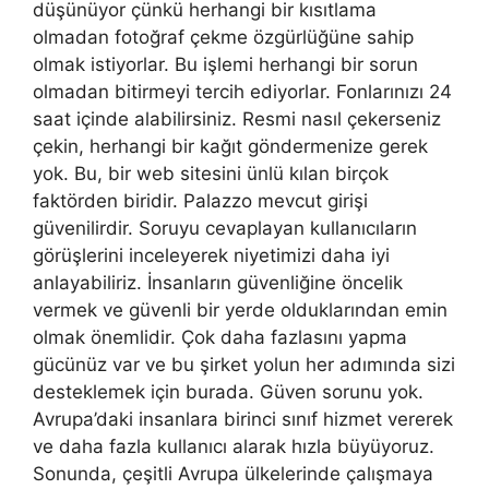
düşünüyor çünkü herhangi bir kısıtlama
olmadan fotoğraf çekme özgürlüğüne sahip
olmak istiyorlar. Bu işlemi herhangi bir sorun
olmadan bitirmeyi tercih ediyorlar. Fonlarınızı 24
saat içinde alabilirsiniz. Resmi nasıl çekerseniz
çekin, herhangi bir kağıt göndermenize gerek
yok. Bu, bir web sitesini ünlü kılan birçok
faktörden biridir. Palazzo mevcut girişi
güvenilirdir. Soruyu cevaplayan kullanıcıların
görüşlerini inceleyerek niyetimizi daha iyi
anlayabiliriz. İnsanların güvenliğine öncelik
vermek ve güvenli bir yerde olduklarından emin
olmak önemlidir. Çok daha fazlasını yapma
gücünüz var ve bu şirket yolun her adımında sizi
desteklemek için burada. Güven sorunu yok.
Avrupa’daki insanlara birinci sınıf hizmet vererek
ve daha fazla kullanıcı alarak hızla büyüyoruz.
Sonunda, çeşitli Avrupa ülkelerinde çalışmaya