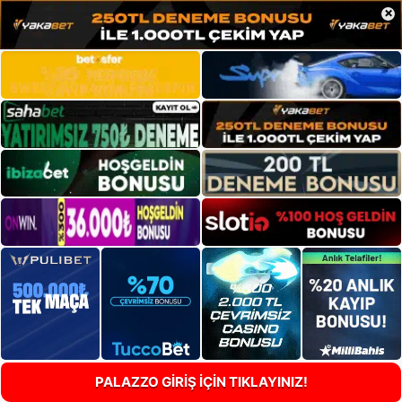
×
PALAZZO GİRİŞ İÇİN TIKLAYINIZ!