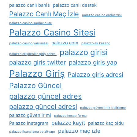
palazzo canlı bahis
palazzo canlı destek
Palazzo Canlı Maç İzle
palazzo casino endüstrisi
palazzo casino sağlayıcıları
Palazzo Casino Sitesi
palazzo com
palazzo casino yarışması
palazzo ek kazanç
palazzo girisi
palazzo erişilebilir giriş adresi
palazzo giris twitter
palazzo giris yap
Palazzo Giriş
Palazzo giriş adresi
Palazzo Güncel
palazzo güncel adres
palazzo güncel adresi
palazzo güvenilirlik belirleme
palazzo güvenlir mi
palazzo hesap formu
palazzo kayit
Palazzo Instagram
palazzo kaç oldu
palazzo maç izle
palazzo lisanslama ve altyapı