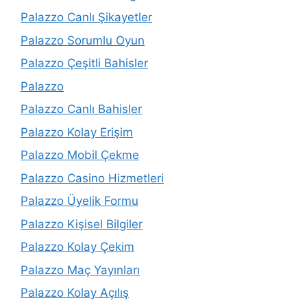
Palazzo Canlı Şikayetler
Palazzo Sorumlu Oyun
Palazzo Çeşitli Bahisler
Palazzo
Palazzo Canlı Bahisler
Palazzo Kolay Erişim
Palazzo Mobil Çekme
Palazzo Casino Hizmetleri
Palazzo Üyelik Formu
Palazzo Kişisel Bilgiler
Palazzo Kolay Çekim
Palazzo Maç Yayınları
Palazzo Kolay Açılış