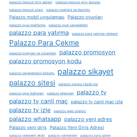
palazzo mevcut giriş adresi
palazzo mevcut giriş durumu
palazzo mevcut sitesi
palazzo mobile'a ne dersiniz
Palazzo mobil uygulaması
Palazzo oyunları
palazzo oyun platformu
palazzo oyun seçenekleri
palazzo para yatırma
palazzo para yatırma yöntemi
Palazzo Para Çekme
palazzo promosyon
palazzo program ve sistemleri
palazzo promosyon kodu
palazzo sikayet
palazzo seçeneklerin bolluğu
palazzo sitesi
palazzo sorunu çözdü mü
palazzo tv
palazzo spor bahisleri
palazzo telegram
palazzo tv canli maç
palazzo tv canli maç izle
palazzo tv izle
palazzo web sitemiz
palazzo whatsapp
palazzo yeni adres
Palazzo yeni giriş
Palazzo Yeni Giriş Adresi
palazzo yetenekli ekibi
palazzo yöntemleri
palazzo zorlu görev