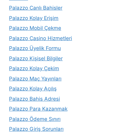
Palazzo Canlı Bahisler
Palazzo Kolay Erişim
Palazzo Mobil Çekme
Palazzo Casino Hizmetleri
Palazzo Üyelik Formu
Palazzo Kişisel Bilgiler
Palazzo Kolay Çekim
Palazzo Maç Yayınları
Palazzo Kolay Açılış
Palazzo Bahis Adresi
Palazzo Para Kazanmak
Palazzo Ödeme Sınırı
Palazzo Giriş Sorunları