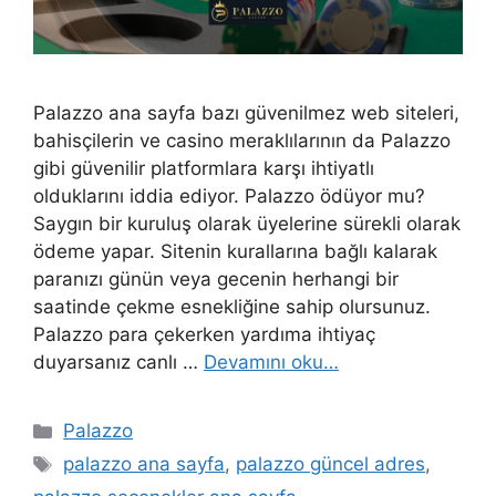
Palazzo ana sayfa bazı güvenilmez web siteleri,
bahisçilerin ve casino meraklılarının da Palazzo
gibi güvenilir platformlara karşı ihtiyatlı
olduklarını iddia ediyor. Palazzo ödüyor mu?
Saygın bir kuruluş olarak üyelerine sürekli olarak
ödeme yapar. Sitenin kurallarına bağlı kalarak
paranızı günün veya gecenin herhangi bir
saatinde çekme esnekliğine sahip olursunuz.
Palazzo para çekerken yardıma ihtiyaç
duyarsanız canlı …
Devamını oku…
Kategoriler
Palazzo
Etiketler
palazzo ana sayfa
,
palazzo güncel adres
,