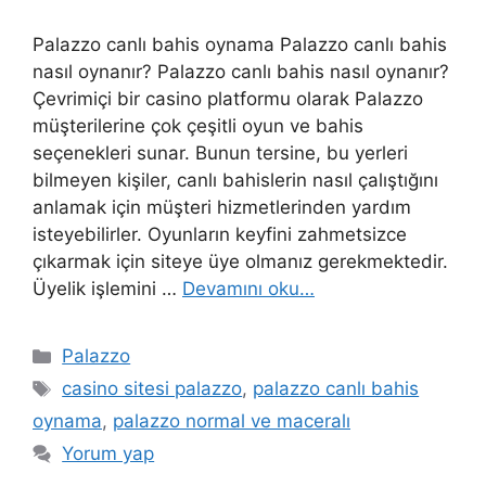
Palazzo canlı bahis oynama Palazzo canlı bahis
nasıl oynanır? Palazzo canlı bahis nasıl oynanır?
Çevrimiçi bir casino platformu olarak Palazzo
müşterilerine çok çeşitli oyun ve bahis
seçenekleri sunar. Bunun tersine, bu yerleri
bilmeyen kişiler, canlı bahislerin nasıl çalıştığını
anlamak için müşteri hizmetlerinden yardım
isteyebilirler. Oyunların keyfini zahmetsizce
çıkarmak için siteye üye olmanız gerekmektedir.
Üyelik işlemini …
Devamını oku…
Kategoriler
Palazzo
Etiketler
casino sitesi palazzo
,
palazzo canlı bahis
oynama
,
palazzo normal ve maceralı
Yorum yap