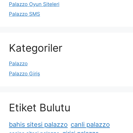
Palazzo Oyun Siteleri
Palazzo SMS
Kategoriler
Palazzo
Palazzo Giriş
Etiket Bulutu
bahis sitesi palazzo
canli palazzo