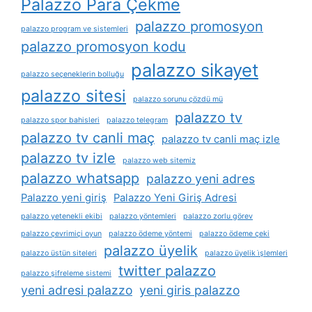
Palazzo Para Çekme
palazzo promosyon
palazzo program ve sistemleri
palazzo promosyon kodu
palazzo sikayet
palazzo seçeneklerin bolluğu
palazzo sitesi
palazzo sorunu çözdü mü
palazzo tv
palazzo spor bahisleri
palazzo telegram
palazzo tv canli maç
palazzo tv canli maç izle
palazzo tv izle
palazzo web sitemiz
palazzo whatsapp
palazzo yeni adres
Palazzo yeni giriş
Palazzo Yeni Giriş Adresi
palazzo yetenekli ekibi
palazzo yöntemleri
palazzo zorlu görev
palazzo çevrimiçi oyun
palazzo ödeme yöntemi
palazzo ödeme çeki
palazzo üyelik
palazzo üstün siteleri
palazzo üyelik i̇şlemleri
twitter palazzo
palazzo şifreleme sistemi
yeni adresi palazzo
yeni giris palazzo