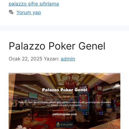
palazzo şifre sıfırlama
Yorum yap
Palazzo Poker Genel
Ocak 22, 2025
Yazarı:
admin