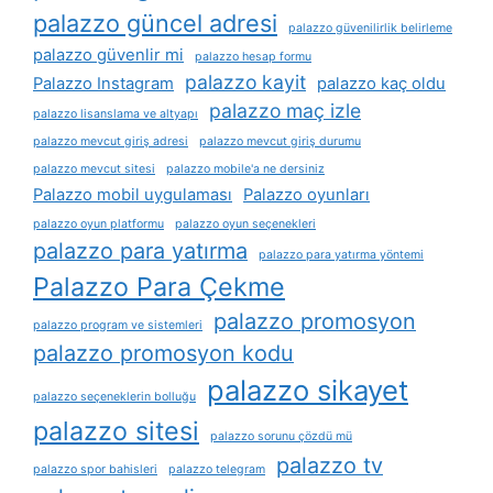
palazzo güncel adresi
palazzo güvenilirlik belirleme
palazzo güvenlir mi
palazzo hesap formu
palazzo kayit
Palazzo Instagram
palazzo kaç oldu
palazzo maç izle
palazzo lisanslama ve altyapı
palazzo mevcut giriş adresi
palazzo mevcut giriş durumu
palazzo mevcut sitesi
palazzo mobile'a ne dersiniz
Palazzo mobil uygulaması
Palazzo oyunları
palazzo oyun platformu
palazzo oyun seçenekleri
palazzo para yatırma
palazzo para yatırma yöntemi
Palazzo Para Çekme
palazzo promosyon
palazzo program ve sistemleri
palazzo promosyon kodu
palazzo sikayet
palazzo seçeneklerin bolluğu
palazzo sitesi
palazzo sorunu çözdü mü
palazzo tv
palazzo spor bahisleri
palazzo telegram