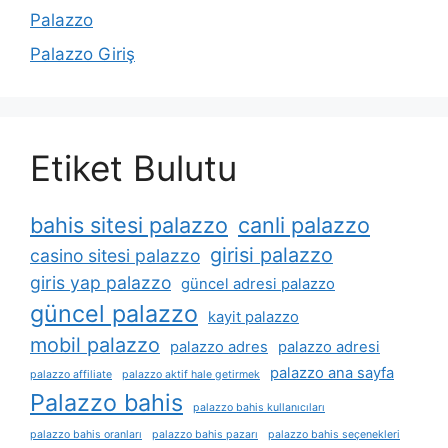
Palazzo
Palazzo Giriş
Etiket Bulutu
bahis sitesi palazzo
canli palazzo
girisi palazzo
casino sitesi palazzo
giris yap palazzo
güncel adresi palazzo
güncel palazzo
kayit palazzo
mobil palazzo
palazzo adres
palazzo adresi
palazzo ana sayfa
palazzo affiliate
palazzo aktif hale getirmek
Palazzo bahis
palazzo bahis kullanıcıları
palazzo bahis oranları
palazzo bahis pazarı
palazzo bahis seçenekleri