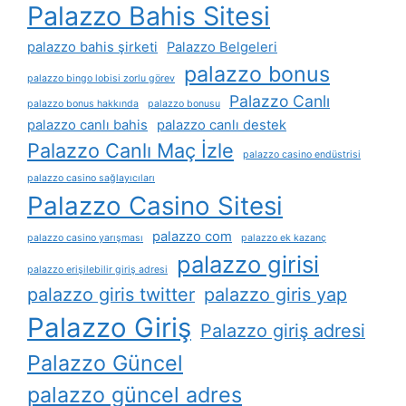
Palazzo Bahis Sitesi
palazzo bahis şirketi
Palazzo Belgeleri
palazzo bonus
palazzo bingo lobisi zorlu görev
Palazzo Canlı
palazzo bonus hakkında
palazzo bonusu
palazzo canlı bahis
palazzo canlı destek
Palazzo Canlı Maç İzle
palazzo casino endüstrisi
palazzo casino sağlayıcıları
Palazzo Casino Sitesi
palazzo com
palazzo casino yarışması
palazzo ek kazanç
palazzo girisi
palazzo erişilebilir giriş adresi
palazzo giris twitter
palazzo giris yap
Palazzo Giriş
Palazzo giriş adresi
Palazzo Güncel
palazzo güncel adres