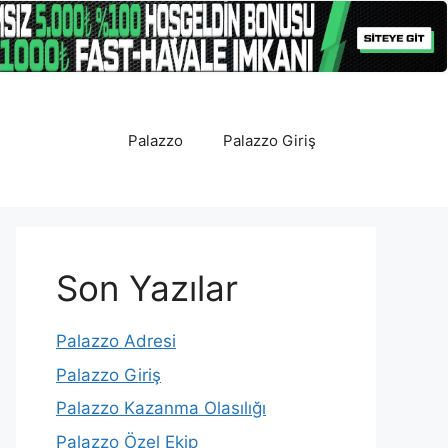
Palazzo
Palazzo Giriş
Son Yazılar
Palazzo Adresi
Palazzo Giriş
Palazzo Kazanma Olasılığı
Palazzo Özel Ekip