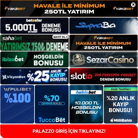
×
PALAZZO GİRİŞ İÇİN TIKLAYINIZ!