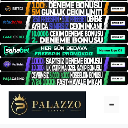
İçeriğe
atla
Menü