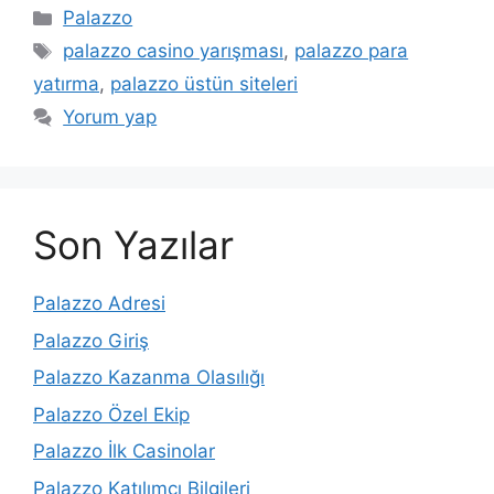
Kategoriler
Palazzo
Etiketler
palazzo casino yarışması
,
palazzo para
yatırma
,
palazzo üstün siteleri
Yorum yap
Son Yazılar
Palazzo Adresi
Palazzo Giriş
Palazzo Kazanma Olasılığı
Palazzo Özel Ekip
Palazzo İlk Casinolar
Palazzo Katılımcı Bilgileri