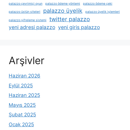
palazzo çevrimiçi oyun
palazzo ödeme yöntemi
palazzo ödeme çeki
palazzo üyelik
palazzo üstün siteleri
palazzo üyelik i̇şlemleri
twitter palazzo
palazzo şifreleme sistemi
yeni adresi palazzo
yeni giris palazzo
Arşivler
Haziran 2026
Eylül 2025
Haziran 2025
Mayıs 2025
Şubat 2025
Ocak 2025