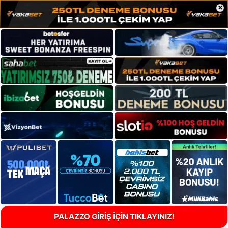
×
PALAZZO GİRİŞ İÇİN TIKLAYINIZ!