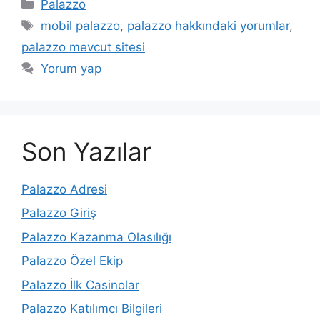
Kategoriler
Palazzo
Etiketler
mobil palazzo
,
palazzo hakkındaki yorumlar
,
palazzo mevcut sitesi
Yorum yap
Son Yazılar
Palazzo Adresi
Palazzo Giriş
Palazzo Kazanma Olasılığı
Palazzo Özel Ekip
Palazzo İlk Casinolar
Palazzo Katılımcı Bilgileri