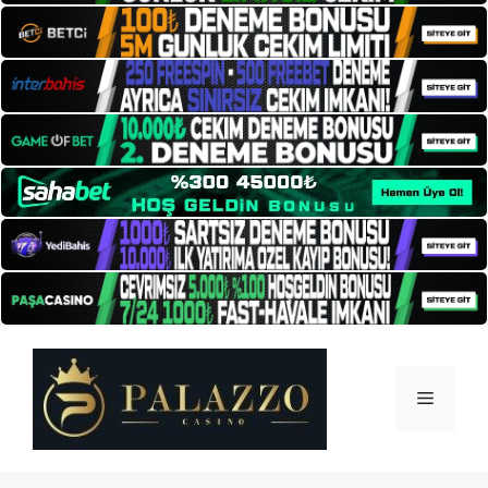
İçeriğe
atla
Menü