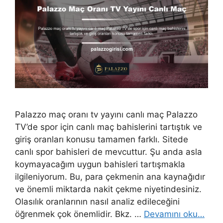
Palazzo maç oranı tv yayını canlı maç Palazzo
TV’de spor için canlı maç bahislerini tartıştık ve
giriş oranları konusu tamamen farklı. Sitede
canlı spor bahisleri de mevcuttur. Şu anda asla
koymayacağım uygun bahisleri tartışmakla
ilgileniyorum. Bu, para çekmenin ana kaynağıdır
ve önemli miktarda nakit çekme niyetindesiniz.
Olasılık oranlarının nasıl analiz edileceğini
öğrenmek çok önemlidir. Bkz. …
Devamını oku…