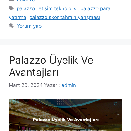
Etiketler
palazzo i̇letişim teknolojisi
,
palazzo para
yatırma
,
palazzo skor tahmin yarışması
Yorum yap
Palazzo Üyelik Ve
Avantajları
Mart 20, 2024
Yazarı:
admin