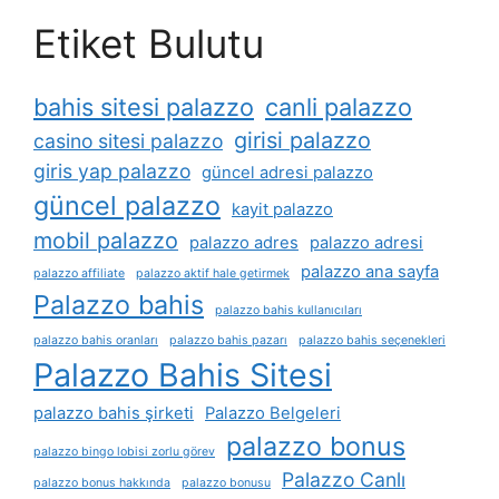
Etiket Bulutu
bahis sitesi palazzo
canli palazzo
girisi palazzo
casino sitesi palazzo
giris yap palazzo
güncel adresi palazzo
güncel palazzo
kayit palazzo
mobil palazzo
palazzo adres
palazzo adresi
palazzo ana sayfa
palazzo affiliate
palazzo aktif hale getirmek
Palazzo bahis
palazzo bahis kullanıcıları
palazzo bahis oranları
palazzo bahis pazarı
palazzo bahis seçenekleri
Palazzo Bahis Sitesi
palazzo bahis şirketi
Palazzo Belgeleri
palazzo bonus
palazzo bingo lobisi zorlu görev
Palazzo Canlı
palazzo bonus hakkında
palazzo bonusu