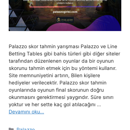
Palazzo skor tahmin yarışması Palazzo ve Line
Betting Tables gibi bahis türleri gibi diğer siteler
tarafından düzenlenen oyunlar da bir oyunun
skorunu tahmin etmek için bu yöntemi kullanır.
Site memnuniyetini artırın, Bilen kişilere
hediyeler verilecektir. Palazzo skor tahmin
oyunlarında oyunun final skorunun doğru
okunmasını gerektirmesi yaygındır. Süre sınırı
yoktur ve her sette kaç gol atılacağını …
Devamını oku…
Kategoriler
Palazzo