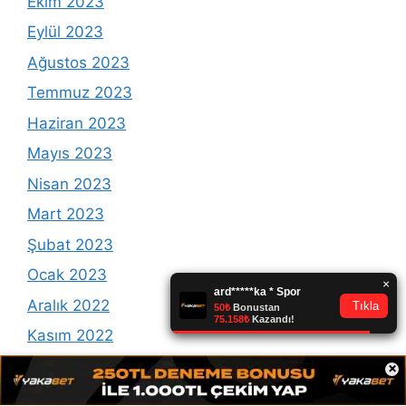
Ekim 2023
Eylül 2023
Ağustos 2023
Temmuz 2023
Haziran 2023
Mayıs 2023
Nisan 2023
Mart 2023
Şubat 2023
Ocak 2023
Aralık 2022
Kasım 2022
Ekim 2022
×
Eylül 2022