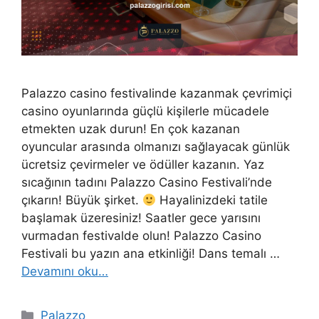
Palazzo casino festivalinde kazanmak çevrimiçi
casino oyunlarında güçlü kişilerle mücadele
etmekten uzak durun! En çok kazanan
oyuncular arasında olmanızı sağlayacak günlük
ücretsiz çevirmeler ve ödüller kazanın. Yaz
sıcağının tadını Palazzo Casino Festivali’nde
çıkarın! Büyük şirket.
Hayalinizdeki tatile
başlamak üzeresiniz! Saatler gece yarısını
vurmadan festivalde olun! Palazzo Casino
Festivali bu yazın ana etkinliği! Dans temalı …
Devamını oku…
Kategoriler
Palazzo