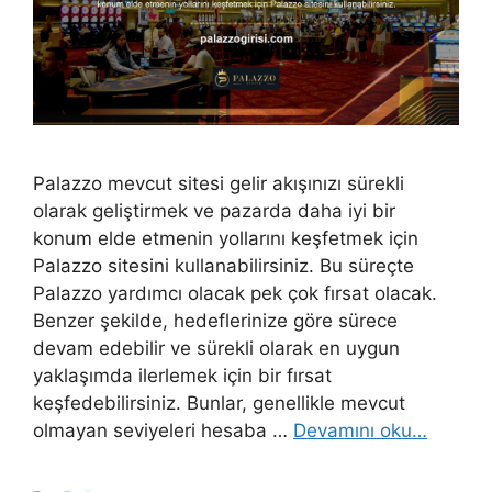
Palazzo mevcut sitesi gelir akışınızı sürekli
olarak geliştirmek ve pazarda daha iyi bir
konum elde etmenin yollarını keşfetmek için
Palazzo sitesini kullanabilirsiniz. Bu süreçte
Palazzo yardımcı olacak pek çok fırsat olacak.
Benzer şekilde, hedeflerinize göre sürece
devam edebilir ve sürekli olarak en uygun
yaklaşımda ilerlemek için bir fırsat
keşfedebilirsiniz. Bunlar, genellikle mevcut
olmayan seviyeleri hesaba …
Devamını oku…