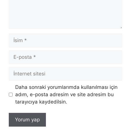
İsim
E-
posta
İnternet
sitesi
Daha sonraki yorumlarımda kullanılması için
adım, e-posta adresim ve site adresim bu
tarayıcıya kaydedilsin.