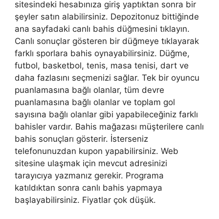
sitesindeki hesabınıza giriş yaptıktan sonra bir
şeyler satın alabilirsiniz. Depozitonuz bittiğinde
ana sayfadaki canlı bahis düğmesini tıklayın.
Canlı sonuçlar gösteren bir düğmeye tıklayarak
farklı sporlara bahis oynayabilirsiniz. Düğme,
futbol, basketbol, tenis, masa tenisi, dart ve
daha fazlasını seçmenizi sağlar. Tek bir oyuncu
puanlamasına bağlı olanlar, tüm devre
puanlamasına bağlı olanlar ve toplam gol
sayısına bağlı olanlar gibi yapabileceğiniz farklı
bahisler vardır. Bahis mağazası müşterilere canlı
bahis sonuçları gösterir. İsterseniz
telefonunuzdan kupon yapabilirsiniz. Web
sitesine ulaşmak için mevcut adresinizi
tarayıcıya yazmanız gerekir. Programa
katıldıktan sonra canlı bahis yapmaya
başlayabilirsiniz. Fiyatlar çok düşük.