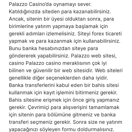
Palazzo Casino’da oynamayı sever.
Katıldığınızda siteden para kazanabilirsiniz.
Ancak, sitenin bir üyesi olduktan sonra, para
birimlerine yatırım yapmaya başlamak için
gerekli adımları izlemelisiniz. Siteyi forex ticareti
yapmak ve para kazanmak için kullanabilirsiniz.
Bunu banka hesabınızdan siteye para
göndererek yapabilirsiniz. Palazzo web sitesi,
casino Palazzo casino meraklısının çok iyi
bilinen ve güvenilir bir web sitesidir. Web siteleri
genellikle diğer seçeneklerden daha iyidir.
Banka transferlerini kabul eden bir bahis sitesi
kullanmak için kayıt işlemini bitirmeniz gerekir.
Bahis sitesine erişmek için önce giriş yapmanız
gerekir. Çevrimiçi para alışverişini tamamlamak
için sitenin para bölümüne gitmeniz ve banka
transferi seçmeniz gerekir. Sonra size ne yatırım
yapacağınızı söyleyen formu doldurmalısınız.