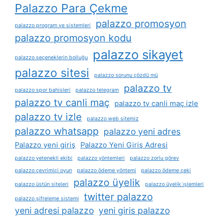
Palazzo Para Çekme
palazzo promosyon
palazzo program ve sistemleri
palazzo promosyon kodu
palazzo sikayet
palazzo seçeneklerin bolluğu
palazzo sitesi
palazzo sorunu çözdü mü
palazzo tv
palazzo spor bahisleri
palazzo telegram
palazzo tv canli maç
palazzo tv canli maç izle
palazzo tv izle
palazzo web sitemiz
palazzo whatsapp
palazzo yeni adres
Palazzo yeni giriş
Palazzo Yeni Giriş Adresi
palazzo yetenekli ekibi
palazzo yöntemleri
palazzo zorlu görev
palazzo çevrimiçi oyun
palazzo ödeme yöntemi
palazzo ödeme çeki
palazzo üyelik
palazzo üstün siteleri
palazzo üyelik i̇şlemleri
twitter palazzo
palazzo şifreleme sistemi
yeni adresi palazzo
yeni giris palazzo