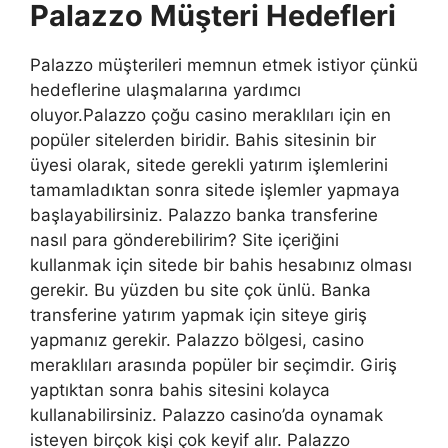
Palazzo Müşteri Hedefleri
Palazzo müşterileri memnun etmek istiyor çünkü
hedeflerine ulaşmalarına yardımcı
oluyor.Palazzo çoğu casino meraklıları için en
popüler sitelerden biridir. Bahis sitesinin bir
üyesi olarak, sitede gerekli yatırım işlemlerini
tamamladıktan sonra sitede işlemler yapmaya
başlayabilirsiniz. Palazzo banka transferine
nasıl para gönderebilirim? Site içeriğini
kullanmak için sitede bir bahis hesabınız olması
gerekir. Bu yüzden bu site çok ünlü. Banka
transferine yatırım yapmak için siteye giriş
yapmanız gerekir. Palazzo bölgesi, casino
meraklıları arasında popüler bir seçimdir. Giriş
yaptıktan sonra bahis sitesini kolayca
kullanabilirsiniz. Palazzo casino’da oynamak
isteyen birçok kişi çok keyif alır. Palazzo