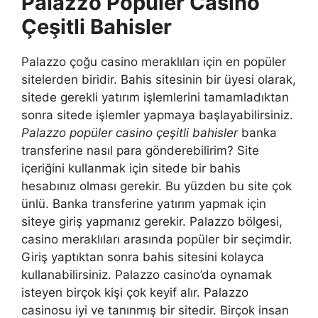
Palazzo Popüler Casino
Çeşitli Bahisler
Palazzo çoğu casino meraklıları için en popüler
sitelerden biridir. Bahis sitesinin bir üyesi olarak,
sitede gerekli yatırım işlemlerini tamamladıktan
sonra sitede işlemler yapmaya başlayabilirsiniz.
Palazzo popüler casino çeşitli bahisler
banka
transferine nasıl para gönderebilirim? Site
içeriğini kullanmak için sitede bir bahis
hesabınız olması gerekir. Bu yüzden bu site çok
ünlü. Banka transferine yatırım yapmak için
siteye giriş yapmanız gerekir. Palazzo bölgesi,
casino meraklıları arasında popüler bir seçimdir.
Giriş yaptıktan sonra bahis sitesini kolayca
kullanabilirsiniz. Palazzo casino’da oynamak
isteyen birçok kişi çok keyif alır. Palazzo
casinosu iyi ve tanınmış bir sitedir. Birçok insan