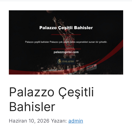
Palazzo Çeşitli
Bahisler
Haziran 10, 2026
Yazarı:
admin