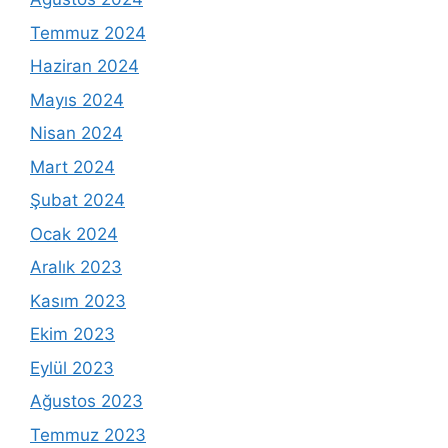
Temmuz 2024
Haziran 2024
Mayıs 2024
Nisan 2024
Mart 2024
Şubat 2024
Ocak 2024
Aralık 2023
Kasım 2023
Ekim 2023
Eylül 2023
Ağustos 2023
Temmuz 2023