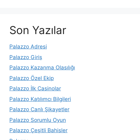
Son Yazılar
Palazzo Adresi
Palazzo Giriş
Palazzo Kazanma Olasılığı
Palazzo Özel Ekip
Palazzo İlk Casinolar
Palazzo Katılımcı Bilgileri
Palazzo Canlı Şikayetler
Palazzo Sorumlu Oyun
Palazzo Çeşitli Bahisler