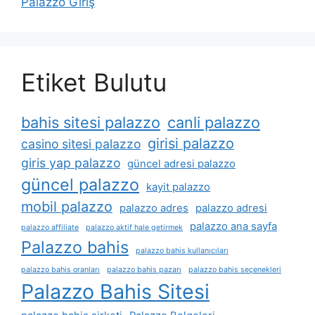
Palazzo Giriş
Etiket Bulutu
bahis sitesi palazzo
canli palazzo
girisi palazzo
casino sitesi palazzo
giris yap palazzo
güncel adresi palazzo
güncel palazzo
kayit palazzo
mobil palazzo
palazzo adres
palazzo adresi
palazzo ana sayfa
palazzo affiliate
palazzo aktif hale getirmek
Palazzo bahis
palazzo bahis kullanıcıları
palazzo bahis oranları
palazzo bahis pazarı
palazzo bahis seçenekleri
Palazzo Bahis Sitesi