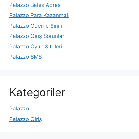
Palazzo Bahis Adresi
Palazzo Para Kazanmak
Palazzo Ödeme Sınırı
Palazzo Giriş Sorunları
Palazzo Oyun Siteleri
Palazzo SMS
Kategoriler
Palazzo
Palazzo Giriş