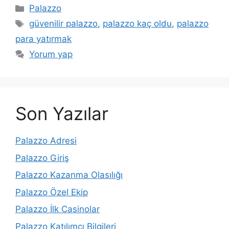
Kategoriler
Palazzo
Etiketler
güvenilir palazzo
,
palazzo kaç oldu
,
palazzo
para yatırmak
Yorum yap
Son Yazılar
Palazzo Adresi
Palazzo Giriş
Palazzo Kazanma Olasılığı
Palazzo Özel Ekip
Palazzo İlk Casinolar
Palazzo Katılımcı Bilgileri