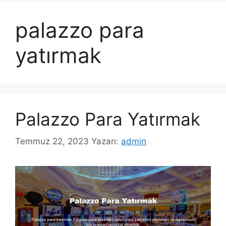
palazzo para
yatırmak
Palazzo Para Yatırmak
Temmuz 22, 2023
Yazarı:
admin