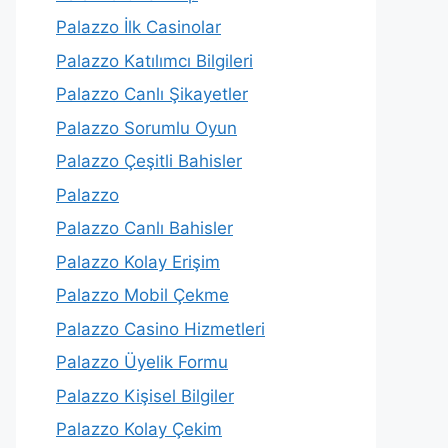
Palazzo İlk Casinolar
Palazzo Katılımcı Bilgileri
Palazzo Canlı Şikayetler
Palazzo Sorumlu Oyun
Palazzo Çeşitli Bahisler
Palazzo
Palazzo Canlı Bahisler
Palazzo Kolay Erişim
Palazzo Mobil Çekme
Palazzo Casino Hizmetleri
Palazzo Üyelik Formu
Palazzo Kişisel Bilgiler
Palazzo Kolay Çekim