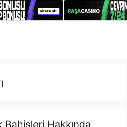
ı
k Bahisleri Hakkında