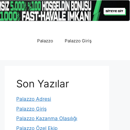
Palazzo
Palazzo Giriş
Son Yazılar
Palazzo Adresi
Palazzo Giriş
Palazzo Kazanma Olasılığı
Palazzo Özel Ekip