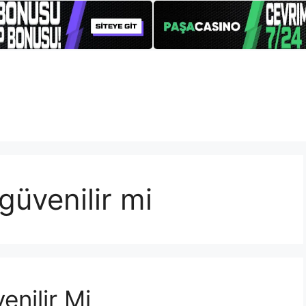
güvenilir mi
enilir Mi