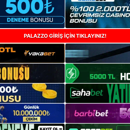
PALAZZO GİRİŞ İÇİN TIKLAYINIZ!