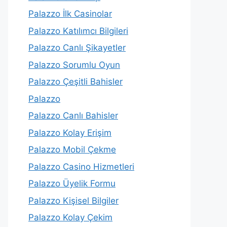
Palazzo İlk Casinolar
Palazzo Katılımcı Bilgileri
Palazzo Canlı Şikayetler
Palazzo Sorumlu Oyun
Palazzo Çeşitli Bahisler
Palazzo
Palazzo Canlı Bahisler
Palazzo Kolay Erişim
Palazzo Mobil Çekme
Palazzo Casino Hizmetleri
Palazzo Üyelik Formu
Palazzo Kişisel Bilgiler
Palazzo Kolay Çekim