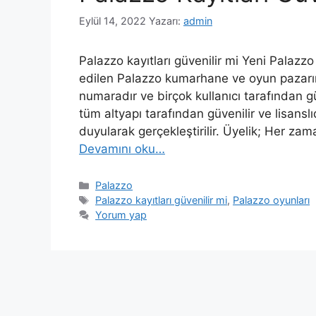
Eylül 14, 2022
Yazarı:
admin
Palazzo kayıtları güvenilir mi Yeni Palazzo
edilen Palazzo kumarhane ve oyun pazarında
numaradır ve birçok kullanıcı tarafından 
tüm altyapı tarafından güvenilir ve lisanslıdı
duyularak gerçekleştirilir. Üyelik; Her za
Devamını oku…
Kategoriler
Palazzo
Etiketler
Palazzo kayıtları güvenilir mi
,
Palazzo oyunları
Yorum yap