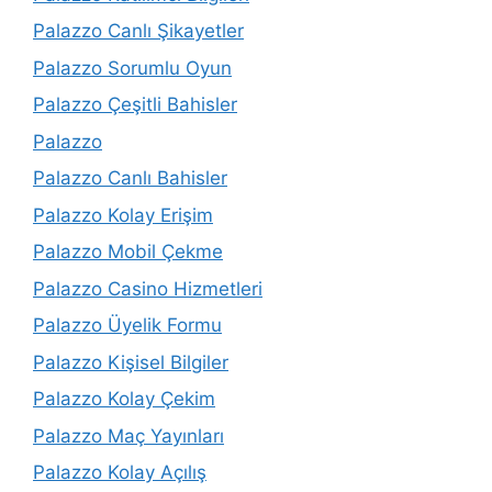
Palazzo Canlı Şikayetler
Palazzo Sorumlu Oyun
Palazzo Çeşitli Bahisler
Palazzo
Palazzo Canlı Bahisler
Palazzo Kolay Erişim
Palazzo Mobil Çekme
Palazzo Casino Hizmetleri
Palazzo Üyelik Formu
Palazzo Kişisel Bilgiler
Palazzo Kolay Çekim
Palazzo Maç Yayınları
Palazzo Kolay Açılış