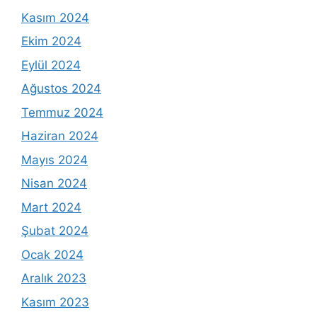
Kasım 2024
Ekim 2024
Eylül 2024
Ağustos 2024
Temmuz 2024
Haziran 2024
Mayıs 2024
Nisan 2024
Mart 2024
Şubat 2024
Ocak 2024
Aralık 2023
Kasım 2023