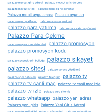
palazzo mevcut giriş adresi
palazzo mevcut giriş durumu
palazzo mevcut sitesi
palazzo mobile'a ne dersiniz
Palazzo mobil uygulaması
Palazzo oyunları
palazzo oyun platformu
palazzo oyun seçenekleri
palazzo para yatırma
palazzo para yatırma yöntemi
Palazzo Para Çekme
palazzo promosyon
palazzo program ve sistemleri
palazzo promosyon kodu
palazzo sikayet
palazzo seçeneklerin bolluğu
palazzo sitesi
palazzo sorunu çözdü mü
palazzo tv
palazzo spor bahisleri
palazzo telegram
palazzo tv canli maç
palazzo tv canli maç izle
palazzo tv izle
palazzo web sitemiz
palazzo whatsapp
palazzo yeni adres
Palazzo yeni giriş
Palazzo Yeni Giriş Adresi
palazzo yetenekli ekibi
palazzo yöntemleri
palazzo zorlu görev