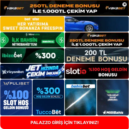
×
PALAZZO GİRİŞ İÇİN TIKLAYINIZ!