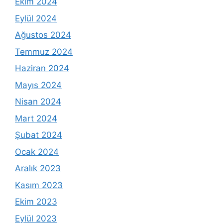
Ekim 2024
Eylül 2024
Ağustos 2024
Temmuz 2024
Haziran 2024
Mayıs 2024
Nisan 2024
Mart 2024
Şubat 2024
Ocak 2024
Aralık 2023
Kasım 2023
Ekim 2023
Eylül 2023