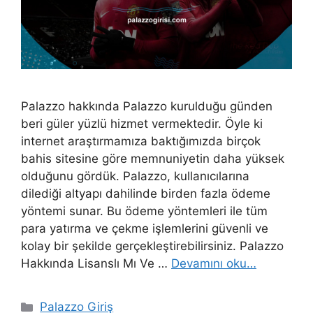
Palazzo hakkında Palazzo kurulduğu günden
beri güler yüzlü hizmet vermektedir. Öyle ki
internet araştırmamıza baktığımızda birçok
bahis sitesine göre memnuniyetin daha yüksek
olduğunu gördük. Palazzo, kullanıcılarına
dilediği altyapı dahilinde birden fazla ödeme
yöntemi sunar. Bu ödeme yöntemleri ile tüm
para yatırma ve çekme işlemlerini güvenli ve
kolay bir şekilde gerçekleştirebilirsiniz. Palazzo
Hakkında Lisanslı Mı Ve …
Devamını oku…
Kategoriler
Palazzo Giriş