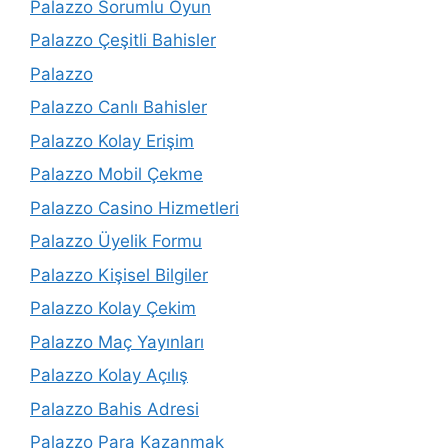
Palazzo Sorumlu Oyun
Palazzo Çeşitli Bahisler
Palazzo
Palazzo Canlı Bahisler
Palazzo Kolay Erişim
Palazzo Mobil Çekme
Palazzo Casino Hizmetleri
Palazzo Üyelik Formu
Palazzo Kişisel Bilgiler
Palazzo Kolay Çekim
Palazzo Maç Yayınları
Palazzo Kolay Açılış
Palazzo Bahis Adresi
Palazzo Para Kazanmak