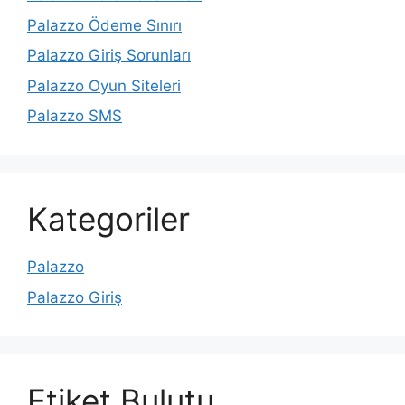
Palazzo Ödeme Sınırı
Palazzo Giriş Sorunları
Palazzo Oyun Siteleri
Palazzo SMS
Kategoriler
Palazzo
Palazzo Giriş
Etiket Bulutu