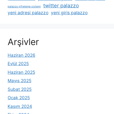
twitter palazzo
palazzo şifreleme sistemi
yeni adresi palazzo
yeni giris palazzo
Arşivler
Haziran 2026
Eylül 2025
Haziran 2025
Mayıs 2025
Şubat 2025
Ocak 2025
Kasım 2024