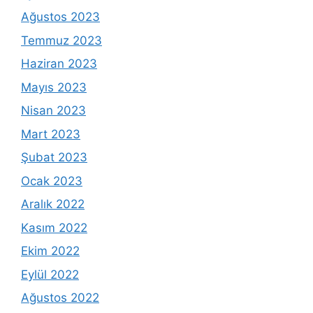
Ağustos 2023
Temmuz 2023
Haziran 2023
Mayıs 2023
Nisan 2023
Mart 2023
Şubat 2023
Ocak 2023
Aralık 2022
Kasım 2022
Ekim 2022
Eylül 2022
Ağustos 2022