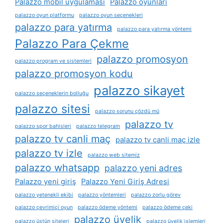
Palazzo mobil uygulaması
Palazzo oyunları
palazzo oyun platformu
palazzo oyun seçenekleri
palazzo para yatırma
palazzo para yatırma yöntemi
Palazzo Para Çekme
palazzo promosyon
palazzo program ve sistemleri
palazzo promosyon kodu
palazzo sikayet
palazzo seçeneklerin bolluğu
palazzo sitesi
palazzo sorunu çözdü mü
palazzo tv
palazzo spor bahisleri
palazzo telegram
palazzo tv canli maç
palazzo tv canli maç izle
palazzo tv izle
palazzo web sitemiz
palazzo whatsapp
palazzo yeni adres
Palazzo yeni giriş
Palazzo Yeni Giriş Adresi
palazzo yetenekli ekibi
palazzo yöntemleri
palazzo zorlu görev
palazzo çevrimiçi oyun
palazzo ödeme yöntemi
palazzo ödeme çeki
palazzo üyelik
palazzo üstün siteleri
palazzo üyelik i̇şlemleri