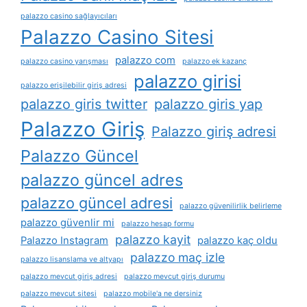
palazzo casino sağlayıcıları
Palazzo Casino Sitesi
palazzo com
palazzo casino yarışması
palazzo ek kazanç
palazzo girisi
palazzo erişilebilir giriş adresi
palazzo giris twitter
palazzo giris yap
Palazzo Giriş
Palazzo giriş adresi
Palazzo Güncel
palazzo güncel adres
palazzo güncel adresi
palazzo güvenilirlik belirleme
palazzo güvenlir mi
palazzo hesap formu
palazzo kayit
Palazzo Instagram
palazzo kaç oldu
palazzo maç izle
palazzo lisanslama ve altyapı
palazzo mevcut giriş adresi
palazzo mevcut giriş durumu
palazzo mevcut sitesi
palazzo mobile'a ne dersiniz