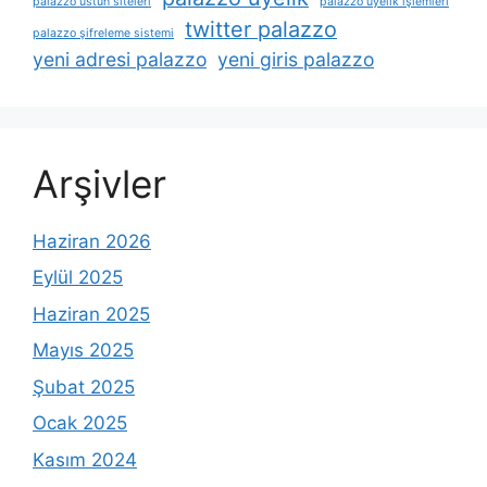
palazzo üstün siteleri
palazzo üyelik i̇şlemleri
twitter palazzo
palazzo şifreleme sistemi
yeni adresi palazzo
yeni giris palazzo
Arşivler
Haziran 2026
Eylül 2025
Haziran 2025
Mayıs 2025
Şubat 2025
Ocak 2025
Kasım 2024