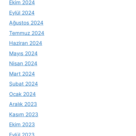
Ekim 2024
Eylül 2024
Ağustos 2024
Temmuz 2024
Haziran 2024
Mayıs 2024
Nisan 2024
Mart 2024
Şubat 2024
Ocak 2024
Aralık 2023
Kasım 2023
Ekim 2023
Eylül 2023