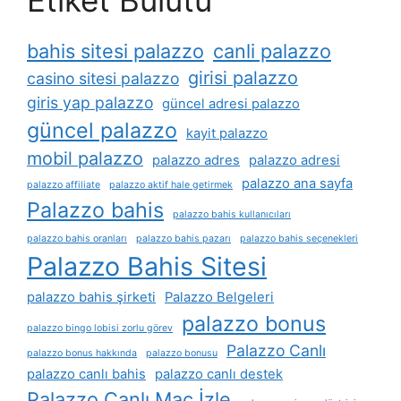
bahis sitesi palazzo
canli palazzo
girisi palazzo
casino sitesi palazzo
giris yap palazzo
güncel adresi palazzo
güncel palazzo
kayit palazzo
mobil palazzo
palazzo adres
palazzo adresi
palazzo ana sayfa
palazzo affiliate
palazzo aktif hale getirmek
Palazzo bahis
palazzo bahis kullanıcıları
palazzo bahis oranları
palazzo bahis pazarı
palazzo bahis seçenekleri
Palazzo Bahis Sitesi
palazzo bahis şirketi
Palazzo Belgeleri
palazzo bonus
palazzo bingo lobisi zorlu görev
Palazzo Canlı
palazzo bonus hakkında
palazzo bonusu
palazzo canlı bahis
palazzo canlı destek
Palazzo Canlı Maç İzle