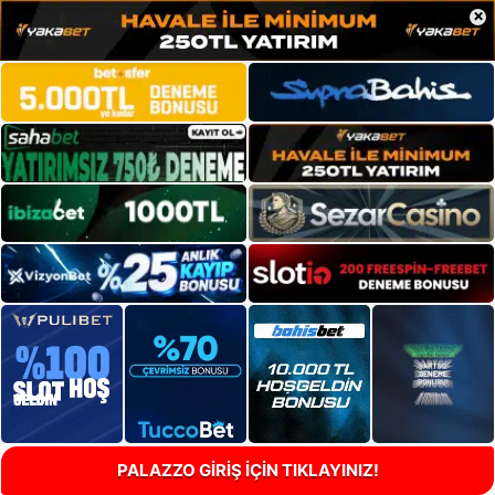
×
PALAZZO GİRİŞ İÇİN TIKLAYINIZ!