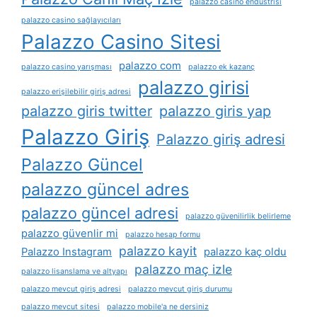
palazzo casino endüstrisi
palazzo casino sağlayıcıları
Palazzo Casino Sitesi
palazzo com
palazzo casino yarışması
palazzo ek kazanç
palazzo girisi
palazzo erişilebilir giriş adresi
palazzo giris twitter
palazzo giris yap
Palazzo Giriş
Palazzo giriş adresi
Palazzo Güncel
palazzo güncel adres
palazzo güncel adresi
palazzo güvenilirlik belirleme
palazzo güvenlir mi
palazzo hesap formu
palazzo kayit
Palazzo Instagram
palazzo kaç oldu
palazzo maç izle
palazzo lisanslama ve altyapı
palazzo mevcut giriş adresi
palazzo mevcut giriş durumu
palazzo mevcut sitesi
palazzo mobile'a ne dersiniz