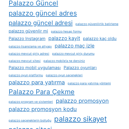
Palazzo Güncel
palazzo güncel adres
palazzo güncel adresi
palazzo güvenilirlik belirleme
palazzo güvenlir mi
palazzo hesap formu
palazzo kayit
Palazzo Instagram
palazzo kaç oldu
palazzo maç izle
palazzo lisanslama ve altyapı
palazzo mevcut giriş adresi
palazzo mevcut giriş durumu
palazzo mevcut sitesi
palazzo mobile'a ne dersiniz
Palazzo mobil uygulaması
Palazzo oyunları
palazzo oyun platformu
palazzo oyun seçenekleri
palazzo para yatırma
palazzo para yatırma yöntemi
Palazzo Para Çekme
palazzo promosyon
palazzo program ve sistemleri
palazzo promosyon kodu
palazzo sikayet
palazzo seçeneklerin bolluğu