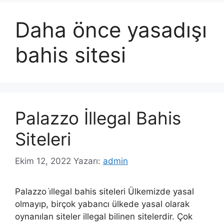
Daha önce yasadışı
bahis sitesi
Palazzo İllegal Bahis
Siteleri
Ekim 12, 2022
Yazarı:
admin
Palazzo i̇llegal bahis siteleri Ülkemizde yasal
olmayıp, birçok yabancı ülkede yasal olarak
oynanılan siteler illegal bilinen sitelerdir. Çok