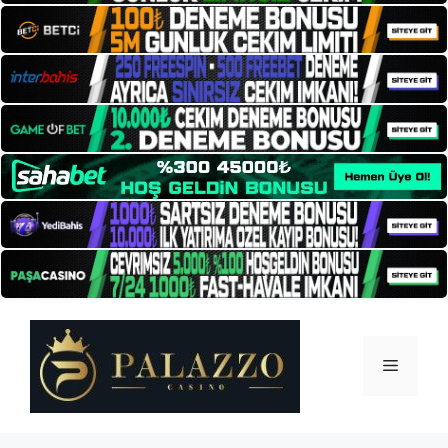
İçeriğe
atla
Menü