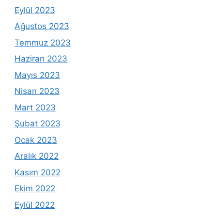
Eylül 2023
Ağustos 2023
Temmuz 2023
Haziran 2023
Mayıs 2023
Nisan 2023
Mart 2023
Şubat 2023
Ocak 2023
Aralık 2022
Kasım 2022
Ekim 2022
Eylül 2022