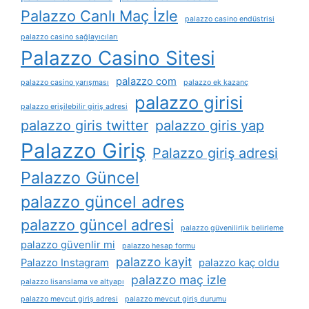
Palazzo Canlı Maç İzle
palazzo casino endüstrisi
palazzo casino sağlayıcıları
Palazzo Casino Sitesi
palazzo com
palazzo casino yarışması
palazzo ek kazanç
palazzo girisi
palazzo erişilebilir giriş adresi
palazzo giris twitter
palazzo giris yap
Palazzo Giriş
Palazzo giriş adresi
Palazzo Güncel
palazzo güncel adres
palazzo güncel adresi
palazzo güvenilirlik belirleme
palazzo güvenlir mi
palazzo hesap formu
palazzo kayit
Palazzo Instagram
palazzo kaç oldu
palazzo maç izle
palazzo lisanslama ve altyapı
palazzo mevcut giriş adresi
palazzo mevcut giriş durumu