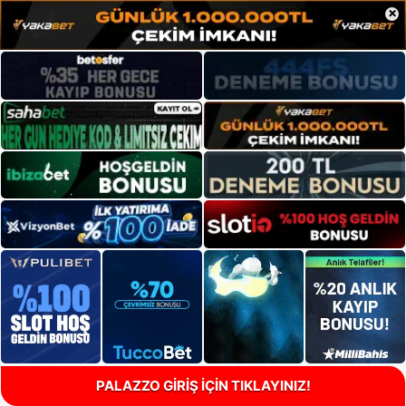
×
PALAZZO GİRİŞ İÇİN TIKLAYINIZ!