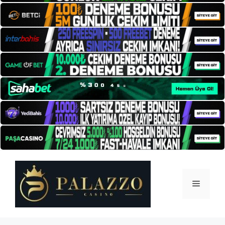
İçeriğe
atla
Menü