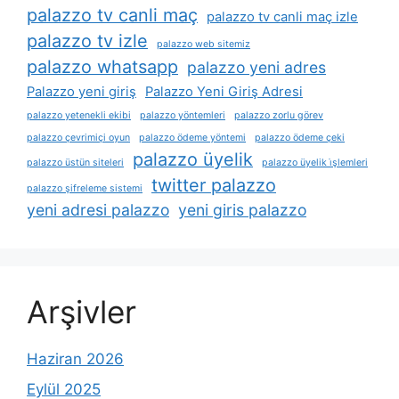
palazzo tv canli maç
palazzo tv canli maç izle
palazzo tv izle
palazzo web sitemiz
palazzo whatsapp
palazzo yeni adres
Palazzo yeni giriş
Palazzo Yeni Giriş Adresi
palazzo yetenekli ekibi
palazzo yöntemleri
palazzo zorlu görev
palazzo çevrimiçi oyun
palazzo ödeme yöntemi
palazzo ödeme çeki
palazzo üyelik
palazzo üstün siteleri
palazzo üyelik i̇şlemleri
twitter palazzo
palazzo şifreleme sistemi
yeni adresi palazzo
yeni giris palazzo
Arşivler
Haziran 2026
Eylül 2025