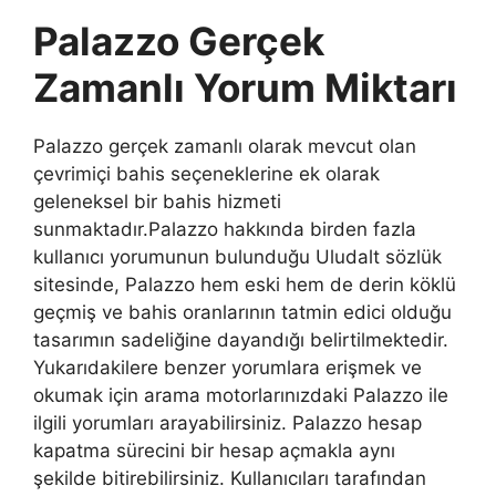
Palazzo Gerçek
Zamanlı Yorum Miktarı
Palazzo gerçek zamanlı olarak mevcut olan
çevrimiçi bahis seçeneklerine ek olarak
geleneksel bir bahis hizmeti
sunmaktadır.Palazzo hakkında birden fazla
kullanıcı yorumunun bulunduğu Uludalt sözlük
sitesinde, Palazzo hem eski hem de derin köklü
geçmiş ve bahis oranlarının tatmin edici olduğu
tasarımın sadeliğine dayandığı belirtilmektedir.
Yukarıdakilere benzer yorumlara erişmek ve
okumak için arama motorlarınızdaki Palazzo ile
ilgili yorumları arayabilirsiniz. Palazzo hesap
kapatma sürecini bir hesap açmakla aynı
şekilde bitirebilirsiniz. Kullanıcıları tarafından