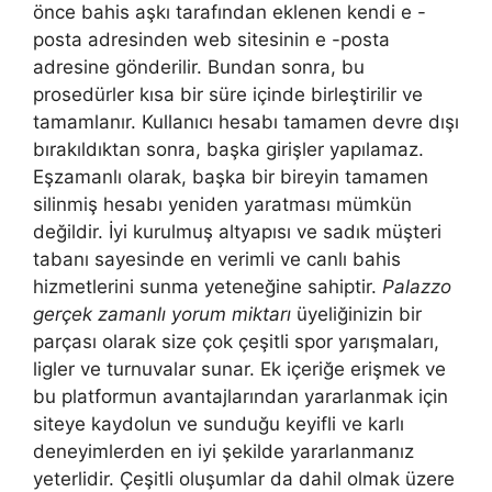
önce bahis aşkı tarafından eklenen kendi e -
posta adresinden web sitesinin e -posta
adresine gönderilir. Bundan sonra, bu
prosedürler kısa bir süre içinde birleştirilir ve
tamamlanır. Kullanıcı hesabı tamamen devre dışı
bırakıldıktan sonra, başka girişler yapılamaz.
Eşzamanlı olarak, başka bir bireyin tamamen
silinmiş hesabı yeniden yaratması mümkün
değildir. İyi kurulmuş altyapısı ve sadık müşteri
tabanı sayesinde en verimli ve canlı bahis
hizmetlerini sunma yeteneğine sahiptir.
Palazzo
gerçek zamanlı yorum miktarı
üyeliğinizin bir
parçası olarak size çok çeşitli spor yarışmaları,
ligler ve turnuvalar sunar. Ek içeriğe erişmek ve
bu platformun avantajlarından yararlanmak için
siteye kaydolun ve sunduğu keyifli ve karlı
deneyimlerden en iyi şekilde yararlanmanız
yeterlidir. Çeşitli oluşumlar da dahil olmak üzere