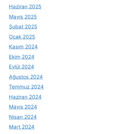
Haziran 2025
Mayıs 2025
Şubat 2025
Ocak 2025
Kasım 2024
Ekim 2024
Eylül 2024
Ağustos 2024
Temmuz 2024
Haziran 2024
Mayıs 2024
Nisan 2024
Mart 2024