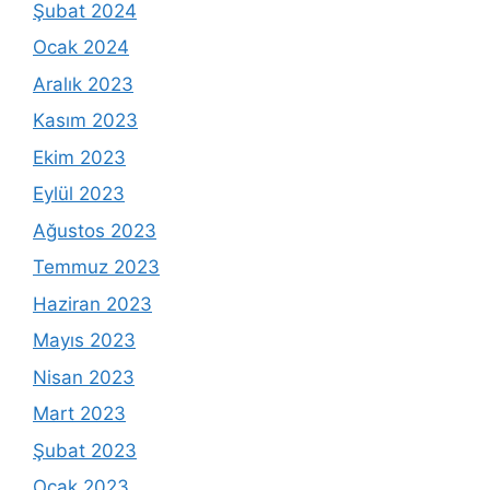
Şubat 2024
Ocak 2024
Aralık 2023
Kasım 2023
Ekim 2023
Eylül 2023
Ağustos 2023
Temmuz 2023
Haziran 2023
Mayıs 2023
Nisan 2023
Mart 2023
Şubat 2023
Ocak 2023