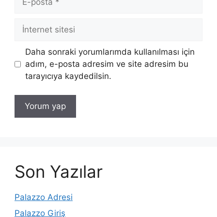
posta
İnternet
sitesi
Daha sonraki yorumlarımda kullanılması için
adım, e-posta adresim ve site adresim bu
tarayıcıya kaydedilsin.
Son Yazılar
Palazzo Adresi
Palazzo Giriş