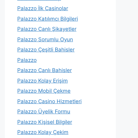
Palazzo İlk Casinolar
Palazzo Katılımcı Bilgileri
Palazzo Canlı Şikayetler
Palazzo Sorumlu Oyun
Palazzo Çeşitli Bahisler
Palazzo
Palazzo Canlı Bahisler
Palazzo Kolay Erişim
Palazzo Mobil Çekme
Palazzo Casino Hizmetleri
Palazzo Üyelik Formu
Palazzo Kişisel Bilgiler
Palazzo Kolay Çekim