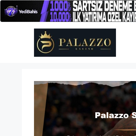
İçeriğe
atla