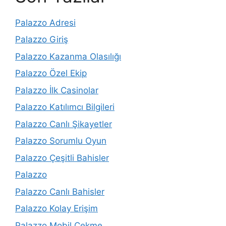
Palazzo Adresi
Palazzo Giriş
Palazzo Kazanma Olasılığı
Palazzo Özel Ekip
Palazzo İlk Casinolar
Palazzo Katılımcı Bilgileri
Palazzo Canlı Şikayetler
Palazzo Sorumlu Oyun
Palazzo Çeşitli Bahisler
Palazzo
Palazzo Canlı Bahisler
Palazzo Kolay Erişim
Palazzo Mobil Çekme