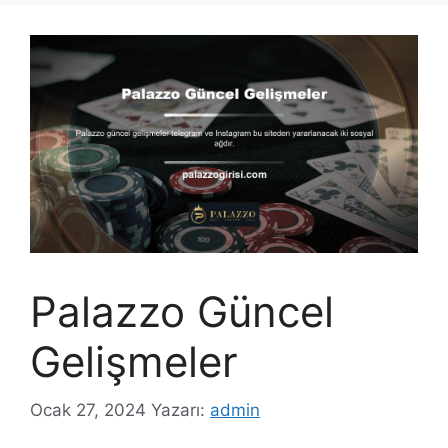
Palazzo Güncel
Gelişmeler
Ocak 27, 2024
Yazarı:
admin