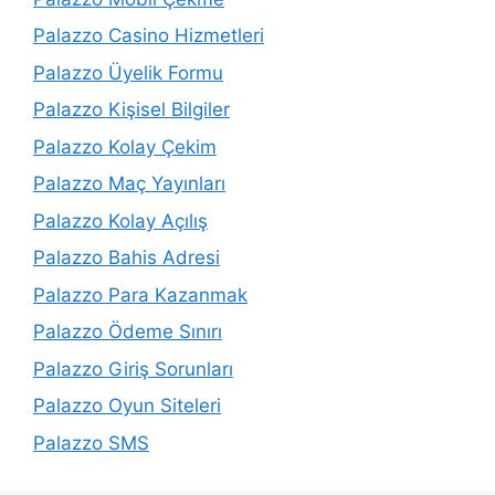
Palazzo Casino Hizmetleri
Palazzo Üyelik Formu
Palazzo Kişisel Bilgiler
Palazzo Kolay Çekim
Palazzo Maç Yayınları
Palazzo Kolay Açılış
Palazzo Bahis Adresi
Palazzo Para Kazanmak
Palazzo Ödeme Sınırı
Palazzo Giriş Sorunları
Palazzo Oyun Siteleri
Palazzo SMS