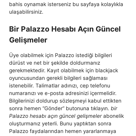
bahis oynamak isterseniz bu sayfaya kolaylıkla
ulaşabilirsiniz.
Bir Palazzo Hesabı Açın Güncel
Gelişmeler
Üye olabilmek için Palazzo istediği bilgileri
dürüst ve net bir şekilde doldurmanız
gerekmektedir. Kayıt olabilmek için blackjack
oyuncusundan gerekli bilgileri sağlaması
istenebilir. Talimatlar adınızı, cep telefonu
numaranızı ve e-posta adresinizi içermelidir.
Bilgilerinizi doldurup sözleşmeyi kabul ettikten
sonra hemen “Gönder” butonuna tıklayın.
bir
Palazzo hesabı açın güncel gelişmeler
abonelik
oluşturmanız yeterli. Bunu yaptıktan sonra
Palazzo faydalarından hemen yararlanmaya