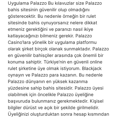
Uygulama Palazzo Bu kılavuzlar size Palazzo
bahis sitesinin güvenilir olup olmadığını
gösterecektir. Bu nedenle örneğin bir rulet
sitesinde bahis oynuyorsanız nelere dikkat
etmeniz gerektiğini ve paranızı nasıl ikiye
katlayacağınızı bilmeniz gerekir. Palazzo
Casino’lara yönelik bir uygulama platformu
olarak şirket birçok olanak sunmaktadır. Palazzo
en güvenilir bahisçiler arasında çok önemli bir
konuma sahiptir. Türkiye’nin en güvenli online
rulet şirketine üye olmak istiyorum. Blackjack
oynayın ve Palazzo para kazanın. Bu nedenle
Palazzo dünyanın en yüksek kazanma
yüzdesine sahip bahis sitesidir. Palazzo üyesi
olabilmek için öncelikle Palazzo üyeliğine
başvuruda bulunmanız gerekmektedir. Kişisel
bilgiler dürüst ve açık bir şekilde girilmelidir.
Üyeliğinizi oluşturduktan sonra hesap kısmından