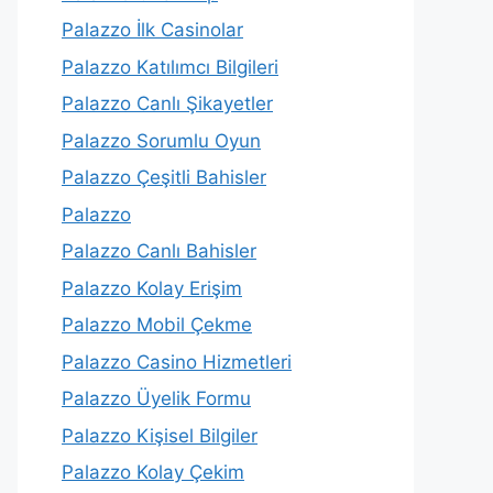
Palazzo İlk Casinolar
Palazzo Katılımcı Bilgileri
Palazzo Canlı Şikayetler
Palazzo Sorumlu Oyun
Palazzo Çeşitli Bahisler
Palazzo
Palazzo Canlı Bahisler
Palazzo Kolay Erişim
Palazzo Mobil Çekme
Palazzo Casino Hizmetleri
Palazzo Üyelik Formu
Palazzo Kişisel Bilgiler
Palazzo Kolay Çekim