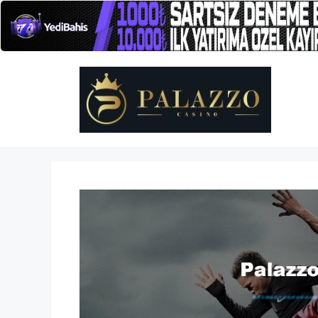
İçeriğe
atla