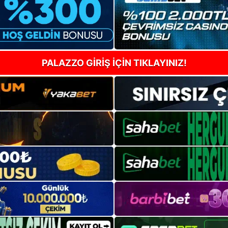
PALAZZO GİRİŞ İÇİN TIKLAYINIZ!