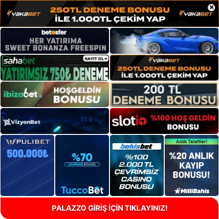
×
PALAZZO GİRİŞ İÇİN TIKLAYINIZ!