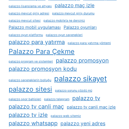
palazzo maç izle
palazzo lisanslama ve altyapı
palazzo mevcut giriş adresi
palazzo mevcut giriş durumu
palazzo mevcut sitesi
palazzo mobile'a ne dersiniz
Palazzo mobil uygulaması
Palazzo oyunları
palazzo oyun platformu
palazzo oyun seçenekleri
palazzo para yatırma
palazzo para yatırma yöntemi
Palazzo Para Çekme
palazzo promosyon
palazzo program ve sistemleri
palazzo promosyon kodu
palazzo sikayet
palazzo seçeneklerin bolluğu
palazzo sitesi
palazzo sorunu çözdü mü
palazzo tv
palazzo spor bahisleri
palazzo telegram
palazzo tv canli maç
palazzo tv canli maç izle
palazzo tv izle
palazzo web sitemiz
palazzo whatsapp
palazzo yeni adres