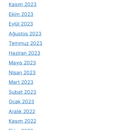
Kasım 2023
Ekim 2023
Eylül 2023
Ağustos 2023
Temmuz 2023
Haziran 2023
Mayıs 2023
Nisan 2023
Mart 2023
Şubat 2023
Ocak 2023
Aralık 2022
Kasım 2022