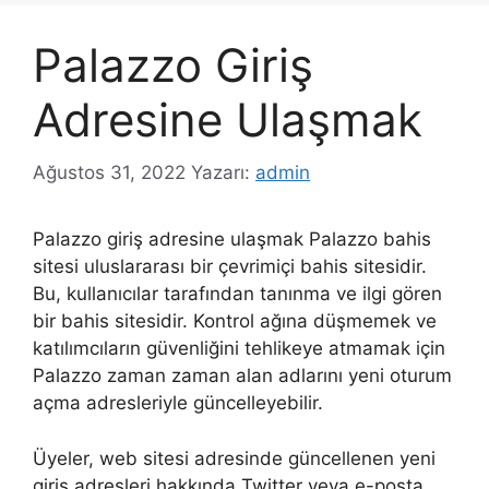
Palazzo Giriş
Adresine Ulaşmak
Ağustos 31, 2022
Yazarı:
admin
Palazzo giriş adresine ulaşmak Palazzo bahis
sitesi uluslararası bir çevrimiçi bahis sitesidir.
Bu, kullanıcılar tarafından tanınma ve ilgi gören
bir bahis sitesidir. Kontrol ağına düşmemek ve
katılımcıların güvenliğini tehlikeye atmamak için
Palazzo zaman zaman alan adlarını yeni oturum
açma adresleriyle güncelleyebilir.
Üyeler, web sitesi adresinde güncellenen yeni
giriş adresleri hakkında Twitter veya e-posta