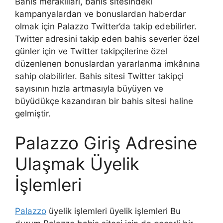
Bahis meraklıları, bahis sitesindeki
kampanyalardan ve bonuslardan haberdar
olmak için Palazzo Twitter’da takip edebilirler.
Twitter adresini takip eden bahis severler özel
günler için ve Twitter takipçilerine özel
düzenlenen bonuslardan yararlanma imkânına
sahip olabilirler. Bahis sitesi Twitter takipçi
sayısının hızla artmasıyla büyüyen ve
büyüdükçe kazandıran bir bahis sitesi haline
gelmiştir.
Palazzo Giriş Adresine
Ulaşmak Üyelik
İşlemleri
Palazzo
üyelik işlemleri üyelik işlemleri Bu