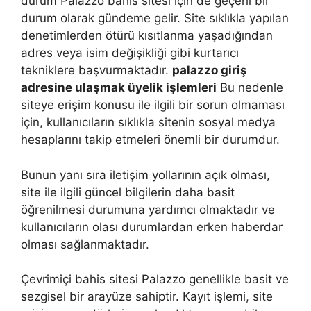
durum Palazzo bahis sitesi için de geçerli bir
durum olarak gündeme gelir. Site sıklıkla yapılan
denetimlerden ötürü kısıtlanma yaşadığından
adres veya isim değişikliği gibi kurtarıcı
tekniklere başvurmaktadır.
palazzo giriş
adresine ulaşmak üyelik işlemleri
Bu nedenle
siteye erişim konusu ile ilgili bir sorun olmaması
için, kullanıcıların sıklıkla sitenin sosyal medya
hesaplarını takip etmeleri önemli bir durumdur.
Bunun yanı sıra iletişim yollarının açık olması,
site ile ilgili güncel bilgilerin daha basit
öğrenilmesi durumuna yardımcı olmaktadır ve
kullanıcıların olası durumlardan erken haberdar
olması sağlanmaktadır.
Çevrimiçi bahis sitesi Palazzo genellikle basit ve
sezgisel bir arayüze sahiptir. Kayıt işlemi, site