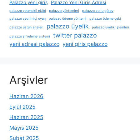
Palazzo yeni giriş
Palazzo Yeni Giriş Adresi
palazzo yetenekli ekibi
palazzo yöntemleri
palazzo zorlu görev
palazzo çevrimiçi oyun
palazzo ödeme yöntemi
palazzo ödeme çeki
palazzo üyelik
palazzo üstün siteleri
palazzo üyelik i̇şlemleri
twitter palazzo
palazzo şifreleme sistemi
yeni adresi palazzo
yeni giris palazzo
Arşivler
Haziran 2026
Eylül 2025
Haziran 2025
Mayıs 2025
Şubat 2025