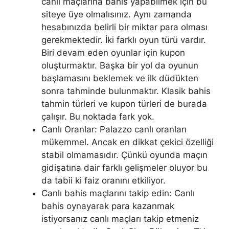
canlı maçlarına bahis yapabilmek için bu
siteye üye olmalısınız. Aynı zamanda
hesabınızda belirli bir miktar para olması
gerekmektedir. İki farklı oyun türü vardır.
Biri devam eden oyunlar için kupon
oluşturmaktır. Başka bir yol da oyunun
başlamasını beklemek ve ilk düdükten
sonra tahminde bulunmaktır. Klasik bahis
tahmin türleri ve kupon türleri de burada
çalışır. Bu noktada fark yok.
Canlı Oranlar: Palazzo canlı oranları
mükemmel. Ancak en dikkat çekici özelliği
stabil olmamasıdır. Çünkü oyunda maçın
gidişatına dair farklı gelişmeler oluyor bu
da tabii ki faiz oranını etkiliyor.
Canlı bahis maçlarını takip edin: Canlı
bahis oynayarak para kazanmak
istiyorsanız canlı maçları takip etmeniz