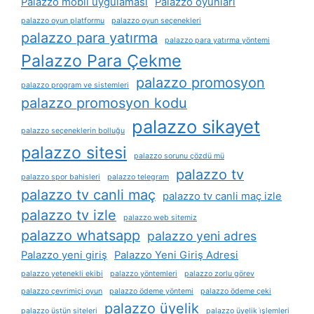
Palazzo mobil uygulaması
Palazzo oyunları
palazzo oyun platformu
palazzo oyun seçenekleri
palazzo para yatırma
palazzo para yatırma yöntemi
Palazzo Para Çekme
palazzo promosyon
palazzo program ve sistemleri
palazzo promosyon kodu
palazzo sikayet
palazzo seçeneklerin bolluğu
palazzo sitesi
palazzo sorunu çözdü mü
palazzo tv
palazzo spor bahisleri
palazzo telegram
palazzo tv canli maç
palazzo tv canli maç izle
palazzo tv izle
palazzo web sitemiz
palazzo whatsapp
palazzo yeni adres
Palazzo yeni giriş
Palazzo Yeni Giriş Adresi
palazzo yetenekli ekibi
palazzo yöntemleri
palazzo zorlu görev
palazzo çevrimiçi oyun
palazzo ödeme yöntemi
palazzo ödeme çeki
palazzo üyelik
palazzo üstün siteleri
palazzo üyelik i̇şlemleri