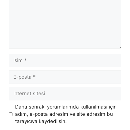
İsim
E-
posta
İnternet
sitesi
Daha sonraki yorumlarımda kullanılması için
adım, e-posta adresim ve site adresim bu
tarayıcıya kaydedilsin.