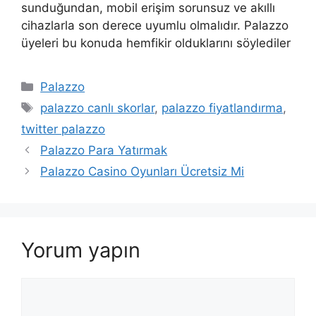
sunduğundan, mobil erişim sorunsuz ve akıllı
cihazlarla son derece uyumlu olmalıdır. Palazzo
üyeleri bu konuda hemfikir olduklarını söylediler
Kategoriler
Palazzo
Etiketler
palazzo canlı skorlar
,
palazzo fiyatlandırma
,
twitter palazzo
Yazı
Palazzo Para Yatırmak
dolaşımı
Palazzo Casino Oyunları Ücretsiz Mi
Yorum yapın
Yorum