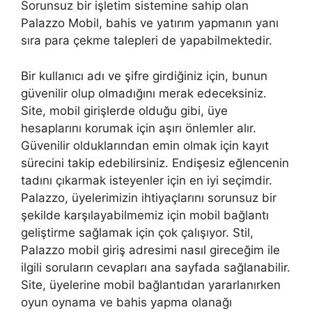
Sorunsuz bir işletim sistemine sahip olan
Palazzo Mobil, bahis ve yatırım yapmanın yanı
sıra para çekme talepleri de yapabilmektedir.
Bir kullanıcı adı ve şifre girdiğiniz için, bunun
güvenilir olup olmadığını merak edeceksiniz.
Site, mobil girişlerde olduğu gibi, üye
hesaplarını korumak için aşırı önlemler alır.
Güvenilir olduklarından emin olmak için kayıt
sürecini takip edebilirsiniz. Endişesiz eğlencenin
tadını çıkarmak isteyenler için en iyi seçimdir.
Palazzo, üyelerimizin ihtiyaçlarını sorunsuz bir
şekilde karşılayabilmemiz için mobil bağlantı
geliştirme sağlamak için çok çalışıyor. Stil,
Palazzo mobil giriş adresimi nasıl gireceğim ile
ilgili soruların cevapları ana sayfada sağlanabilir.
Site, üyelerine mobil bağlantıdan yararlanırken
oyun oynama ve bahis yapma olanağı