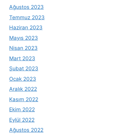
Ağustos 2023
Temmuz 2023
Haziran 2023
Mayıs 2023
Nisan 2023
Mart 2023
Şubat 2023
Ocak 2023
Aralık 2022
Kasım 2022
Ekim 2022
Eylül 2022
Ağustos 2022