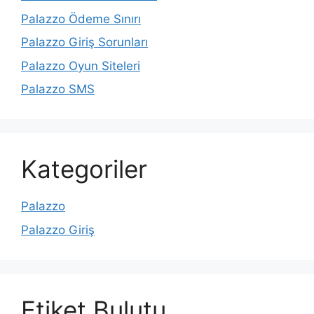
Palazzo Ödeme Sınırı
Palazzo Giriş Sorunları
Palazzo Oyun Siteleri
Palazzo SMS
Kategoriler
Palazzo
Palazzo Giriş
Etiket Bulutu