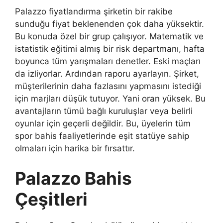
Palazzo fiyatlandırma şirketin bir rakibe
sunduğu fiyat beklenenden çok daha yüksektir.
Bu konuda özel bir grup çalışıyor. Matematik ve
istatistik eğitimi almış bir risk departmanı, hafta
boyunca tüm yarışmaları denetler. Eski maçları
da izliyorlar. Ardından raporu ayarlayın. Şirket,
müşterilerinin daha fazlasını yapmasını istediği
için marjları düşük tutuyor. Yani oran yüksek. Bu
avantajların tümü bağlı kuruluşlar veya belirli
oyunlar için geçerli değildir. Bu, üyelerin tüm
spor bahis faaliyetlerinde eşit statüye sahip
olmaları için harika bir fırsattır.
Palazzo Bahis
Çeşitleri