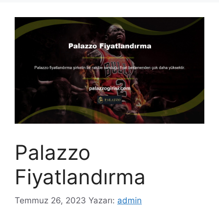
Palazzo
Fiyatlandırma
Temmuz 26, 2023
Yazarı:
admin