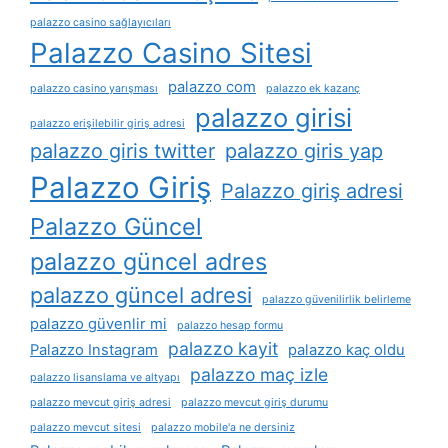
palazzo casino sağlayıcıları
Palazzo Casino Sitesi
palazzo com
palazzo casino yarışması
palazzo ek kazanç
palazzo girisi
palazzo erişilebilir giriş adresi
palazzo giris twitter
palazzo giris yap
Palazzo Giriş
Palazzo giriş adresi
Palazzo Güncel
palazzo güncel adres
palazzo güncel adresi
palazzo güvenilirlik belirleme
palazzo güvenlir mi
palazzo hesap formu
palazzo kayit
Palazzo Instagram
palazzo kaç oldu
palazzo maç izle
palazzo lisanslama ve altyapı
palazzo mevcut giriş adresi
palazzo mevcut giriş durumu
palazzo mevcut sitesi
palazzo mobile'a ne dersiniz