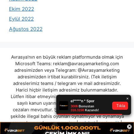
Ekim 2022
Eylül 2022
Ağustos 2022
Avrasya'nın en büyük reklam platformunda olmak için
Microsoft Teams:
reklam@avrasyamarketing.com
adresimizden veya Telegram: @Avrasyamarketing
adresimizden irtibat kurabilirsiniz. (Tek iletişim
adreslerimiz teams / telegram ve mail adresimizdir.
Harici hiçbir iletişim adresimiz bulunmamaktadır.
Lütfen itibar etmeyiniz.) Türkiye yasalarına göre 7258
sayılı kanun uyarınca yasa dışı bahis oynamanın
cezaları mevcuttur. Şu an bulunduğunuz site hiç bir
şekilde illegal bahis oyunları oynatmıyor ve oynamaya
aracı olmuyordur.
saraycasino
|
onlybet
|
casinoelit
|
×
betboss
|
romabet
|
tahtbet
|
betkey
|
casivera