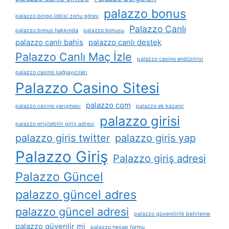
palazzo bonus
palazzo bingo lobisi zorlu görev
Palazzo Canlı
palazzo bonus hakkında
palazzo bonusu
palazzo canlı bahis
palazzo canlı destek
Palazzo Canlı Maç İzle
palazzo casino endüstrisi
palazzo casino sağlayıcıları
Palazzo Casino Sitesi
palazzo com
palazzo casino yarışması
palazzo ek kazanç
palazzo girisi
palazzo erişilebilir giriş adresi
palazzo giris twitter
palazzo giris yap
Palazzo Giriş
Palazzo giriş adresi
Palazzo Güncel
palazzo güncel adres
palazzo güncel adresi
palazzo güvenilirlik belirleme
palazzo güvenlir mi
palazzo hesap formu