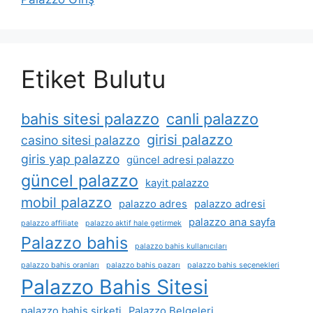
Etiket Bulutu
bahis sitesi palazzo
canli palazzo
girisi palazzo
casino sitesi palazzo
giris yap palazzo
güncel adresi palazzo
güncel palazzo
kayit palazzo
mobil palazzo
palazzo adres
palazzo adresi
palazzo ana sayfa
palazzo affiliate
palazzo aktif hale getirmek
Palazzo bahis
palazzo bahis kullanıcıları
palazzo bahis oranları
palazzo bahis pazarı
palazzo bahis seçenekleri
Palazzo Bahis Sitesi
palazzo bahis şirketi
Palazzo Belgeleri