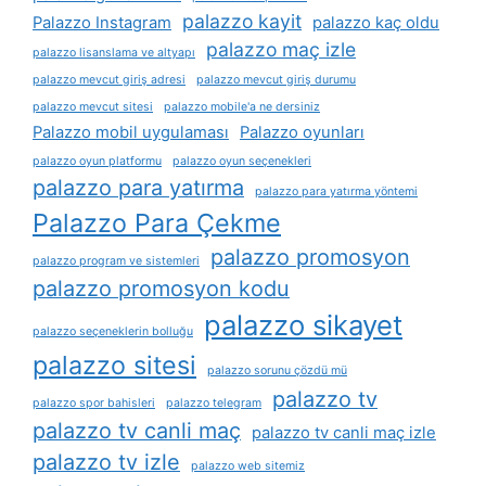
palazzo kayit
Palazzo Instagram
palazzo kaç oldu
palazzo maç izle
palazzo lisanslama ve altyapı
palazzo mevcut giriş adresi
palazzo mevcut giriş durumu
palazzo mevcut sitesi
palazzo mobile'a ne dersiniz
Palazzo mobil uygulaması
Palazzo oyunları
palazzo oyun platformu
palazzo oyun seçenekleri
palazzo para yatırma
palazzo para yatırma yöntemi
Palazzo Para Çekme
palazzo promosyon
palazzo program ve sistemleri
palazzo promosyon kodu
palazzo sikayet
palazzo seçeneklerin bolluğu
palazzo sitesi
palazzo sorunu çözdü mü
palazzo tv
palazzo spor bahisleri
palazzo telegram
palazzo tv canli maç
palazzo tv canli maç izle
palazzo tv izle
palazzo web sitemiz