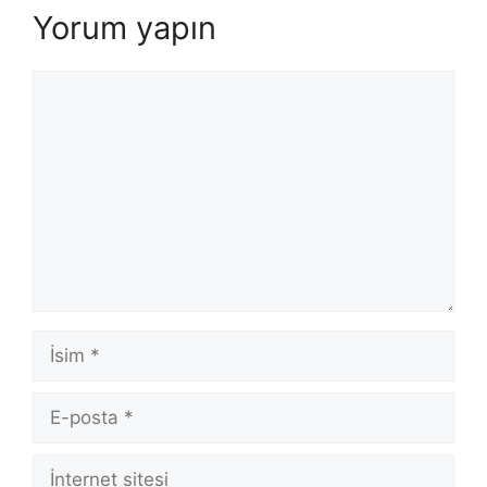
Yorum yapın
Yorum
İsim
E-
posta
İnternet