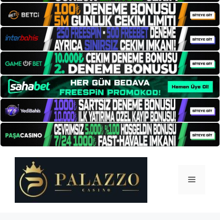
İçeriğe
atla
Menü