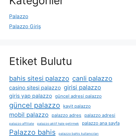
Kategoriler
Palazzo
Palazzo Giriş
Etiket Bulutu
bahis sitesi palazzo
canli palazzo
girisi palazzo
casino sitesi palazzo
giris yap palazzo
güncel adresi palazzo
güncel palazzo
kayit palazzo
mobil palazzo
palazzo adres
palazzo adresi
palazzo ana sayfa
palazzo affiliate
palazzo aktif hale getirmek
Palazzo bahis
palazzo bahis kullanıcıları