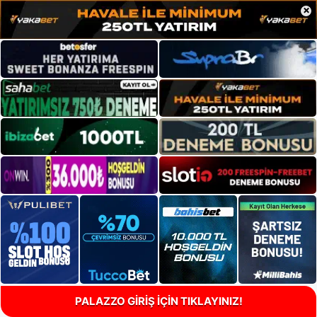
×
PALAZZO GİRİŞ İÇİN TIKLAYINIZ!