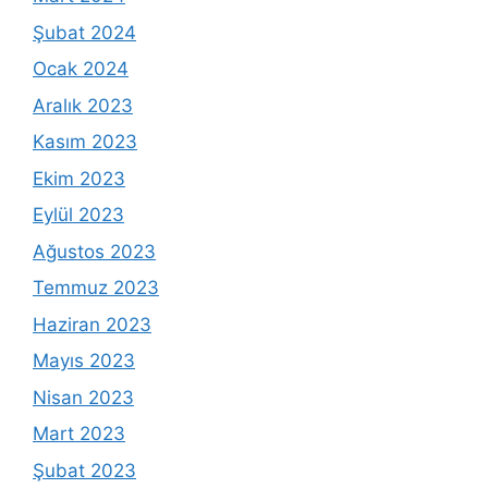
Şubat 2024
Ocak 2024
Aralık 2023
Kasım 2023
Ekim 2023
Eylül 2023
Ağustos 2023
Temmuz 2023
Haziran 2023
Mayıs 2023
Nisan 2023
Mart 2023
Şubat 2023