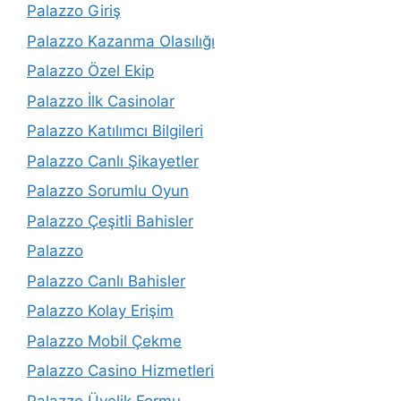
Palazzo Giriş
Palazzo Kazanma Olasılığı
Palazzo Özel Ekip
Palazzo İlk Casinolar
Palazzo Katılımcı Bilgileri
Palazzo Canlı Şikayetler
Palazzo Sorumlu Oyun
Palazzo Çeşitli Bahisler
Palazzo
Palazzo Canlı Bahisler
Palazzo Kolay Erişim
Palazzo Mobil Çekme
Palazzo Casino Hizmetleri
Palazzo Üyelik Formu