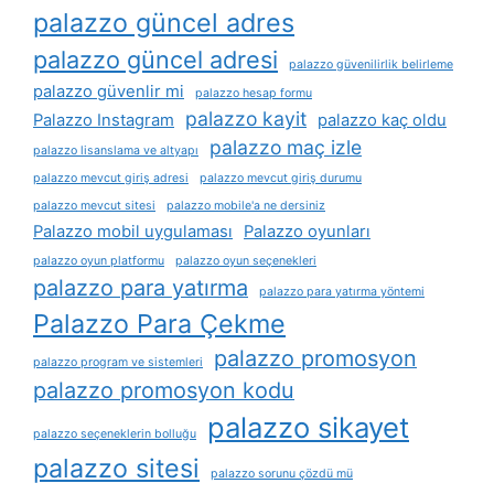
palazzo güncel adres
palazzo güncel adresi
palazzo güvenilirlik belirleme
palazzo güvenlir mi
palazzo hesap formu
palazzo kayit
Palazzo Instagram
palazzo kaç oldu
palazzo maç izle
palazzo lisanslama ve altyapı
palazzo mevcut giriş adresi
palazzo mevcut giriş durumu
palazzo mevcut sitesi
palazzo mobile'a ne dersiniz
Palazzo mobil uygulaması
Palazzo oyunları
palazzo oyun platformu
palazzo oyun seçenekleri
palazzo para yatırma
palazzo para yatırma yöntemi
Palazzo Para Çekme
palazzo promosyon
palazzo program ve sistemleri
palazzo promosyon kodu
palazzo sikayet
palazzo seçeneklerin bolluğu
palazzo sitesi
palazzo sorunu çözdü mü