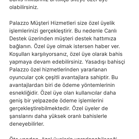
olabilirsiniz.
Palazzo Müşteri Hizmetleri size özel üyelik
işlemlerinizi gerçekleştirir. Bu nedenle Canlı
Destek üzerinden müşteri destek hattımıza
bağlanın. Özel üye olmak istersen haber ver.
Koşulları karşılıyorsanız, özel üye olarak bahis
yapmaya devam edebilirsiniz. Yasadışı bahisçi
Palazzo özel hizmetlerinden yararlanan
oyuncular çok çeşitli avantajlara sahiptir. Bu
avantajlardan biri de ödeme yöntemlerinin
esnekliğidir. Özel üye olan kullanıcılar daha
geniş bir yelpazede ödeme işlemlerini
gerçekleştirebilmektedir. Özel üyeler de
şanslarını daha yüksek oranlı bahislerle
deneyebilirler.