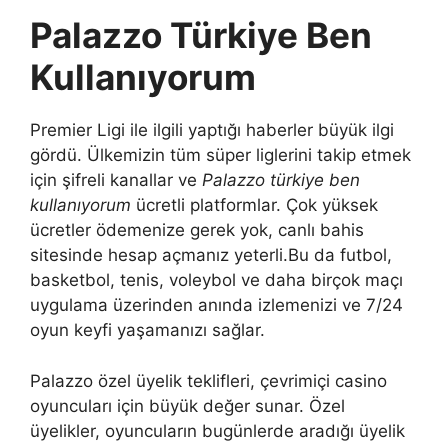
Palazzo Türkiye Ben
Kullanıyorum
Premier Ligi ile ilgili yaptığı haberler büyük ilgi
gördü. Ülkemizin tüm süper liglerini takip etmek
için şifreli kanallar ve
Palazzo türkiye ben
kullanıyorum
ücretli platformlar. Çok yüksek
ücretler ödemenize gerek yok, canlı bahis
sitesinde hesap açmanız yeterli.Bu da futbol, ​​
basketbol, ​​tenis, voleybol ve daha birçok maçı
uygulama üzerinden anında izlemenizi ve 7/24
oyun keyfi yaşamanızı sağlar.
Palazzo özel üyelik teklifleri, çevrimiçi casino
oyuncuları için büyük değer sunar. Özel
üyelikler, oyuncuların bugünlerde aradığı üyelik