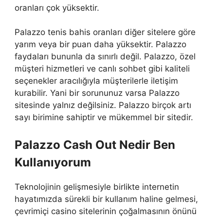
oranları çok yüksektir.
Palazzo tenis bahis oranları diğer sitelere göre
yarım veya bir puan daha yüksektir. Palazzo
faydaları bununla da sınırlı değil. Palazzo, özel
müşteri hizmetleri ve canlı sohbet gibi kaliteli
seçenekler aracılığıyla müşterilerle iletişim
kurabilir. Yani bir sorununuz varsa Palazzo
sitesinde yalnız değilsiniz. Palazzo birçok artı
sayı birimine sahiptir ve mükemmel bir sitedir.
Palazzo Cash Out Nedir Ben
Kullanıyorum
Teknolojinin gelişmesiyle birlikte internetin
hayatımızda sürekli bir kullanım haline gelmesi,
çevrimiçi casino sitelerinin çoğalmasının önünü